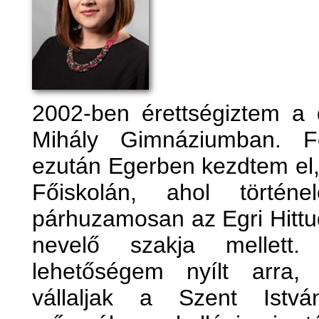
2002-ben érettségiztem a 
Mihály Gimnáziumban. Fe
ezután Egerben kezdtem el,
Főiskolán, ahol történ
párhuzamosan az Egri Hittu
nevelő szakja mellett.
lehetőségem nyílt arra
vállaljak a Szent Istv