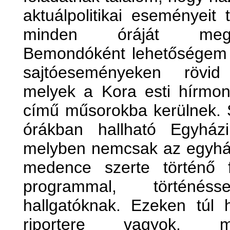
aktuálpolitikai eseményeit
minden óráját megke
Bemondóként lehetőségem 
sajtóeseményeken rövid 
melyek a Kora esti hírmon
című műsorokba kerülnek. S
órákban hallható Egyház
melyben nemcsak az egyhá
medence szerte történő f
programmal, történé
hallgatóknak. Ezeken túl
riportere vagyok, me