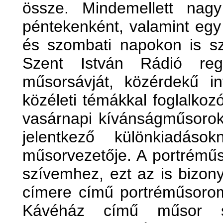
össze. Mindemellett nag
péntekenként, valamint egy
és szombati napokon is s
Szent István Rádió reg
műsorsávját, közérdekű in
közéleti témákkal foglalkoz
vasárnapi kívánságműsoro
jelentkező különkiadá
műsorvezetője. A portréműs
szívemhez, ezt az is bizon
címere című portréműsorom
Kávéház című műsor 