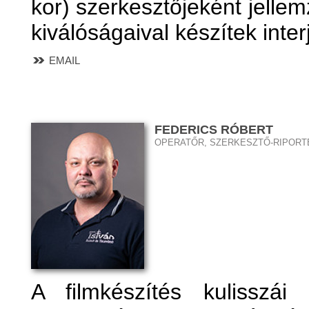
kor) szerkesztőjeként jellem
kiválóságaival készítek inter
EMAIL
FEDERICS RÓBERT
OPERATŐR, SZERKESZTŐ-RIPORT
A filmkészítés kulisszá