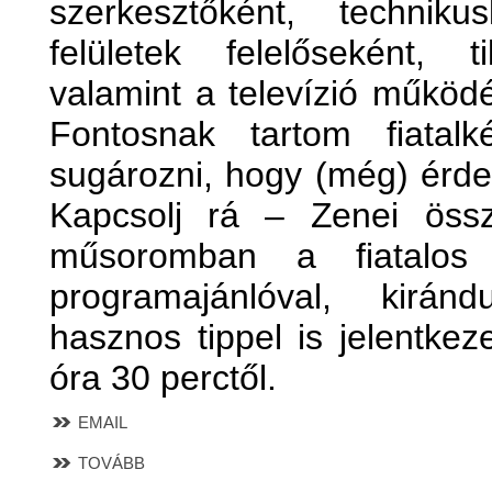
szerkesztőként, technik
felületek felelőseként, t
valamint a televízió műkö
Fontosnak tartom fiatalk
sugározni, hogy (még) érdem
Kapcsolj rá – Zenei össze
műsoromban a fiatalos z
programajánlóval, kirán
hasznos tippel is jelentk
óra 30 perctől.
EMAIL
TOVÁBB