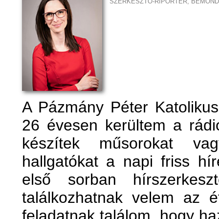
SZERKESZTŐ-RIPORTER, BEMON
A Pázmány Péter Katoliku
26 évesen kerültem a rádi
készítek műsorokat v
hallgatókat a napi friss h
első sorban hírszerkes
találkozhatnak velem az é
feladatnak találom, hogy ha