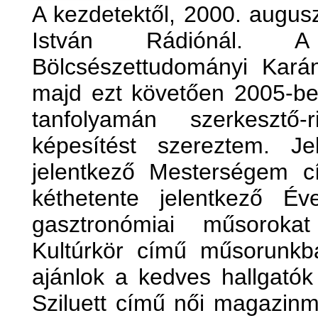
A kezdetektől, 2000. augus
István Rádiónál. A
Bölcsészettudományi Kará
majd ezt követően 2005-b
tanfolyamán szerkesztő-
képesítést szereztem. J
jelentkező Mesterségem c
kéthetente jelentkező Év
gasztronómiai műsoroka
Kultúrkör című műsorunkba
ajánlok a kedves hallgató
Sziluett című női magazinm