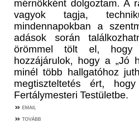
mérnökként dolgoztam. A r
vagyok tagja, techni
mindennapokban a szentmi
adások során találkozh
örömmel tölt el, hog
hozzájárulok, hogy a „Jó 
minél több hallgatóhoz ju
megtiszteltetés ért, hog
Fertálymesteri Testületbe.
EMAIL
TOVÁBB