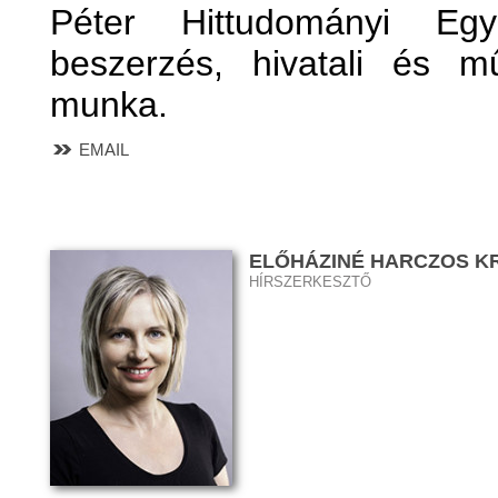
Péter Hittudományi Eg
beszerzés, hivatali és mű
munka.
EMAIL
ELŐHÁZINÉ HARCZOS KR
HÍRSZERKESZTŐ