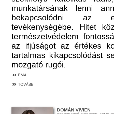
munkatársának lenni anny
bekapcsolódni az eg
tevékenységébe. Hitet köz
természetvédelem fontosság
az ifjúságot az értékes k
tartalmas kikapcsolódást se
mozgató rugói.
EMAIL
TOVÁBB
DOMÁN VIVIEN