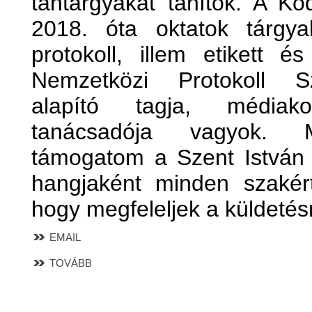
tantárgyakat tanítok. A K
2018. óta oktatok tárgyal
protokoll, illem etikett é
Nemzetközi Protokoll S
alapító tagja, médiako
tanácsadója vagyok. M
támogatom a Szent István R
hangjaként minden szaké
hogy megfeleljek a küldetés
EMAIL
TOVÁBB