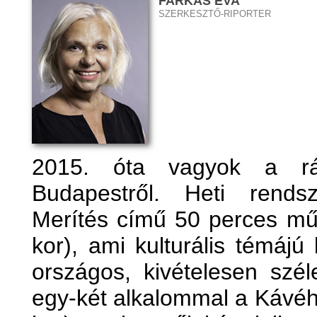
FARKAS ÉVA
SZERKESZTŐ-RIPORTER
2015. óta vagyok a rá
Budapestről. Heti rends
Merítés című 50 perces mű
kor), ami kulturális témájú
országos, kivételesen szél
egy-két alkalommal a Kávé