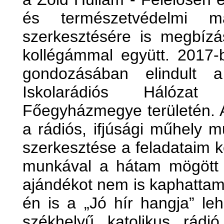
és természetvédelmi m
szerkesztésére is megbíz
kollégámmal együtt. 2017-
gondozásában elindult 
Iskolarádiós Hálóza
Főegyházmegye területén. A
a rádiós, ifjúsági műhely
szerkesztése a feladataim k
munkával a hátam mögött 
ajándékot nem is kaphattam 
én is a „Jó hír hangja” le
székhelyű katolikus rádi