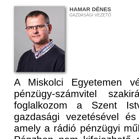
HAMAR DÉNES
GAZDASÁGI VEZETŐ
A Miskolci Egyetemen vé
pénzügy-számvitel szaki
foglalkozom a Szent Ist
gazdasági vezetésével és 
amely a rádió pénzügyi mű