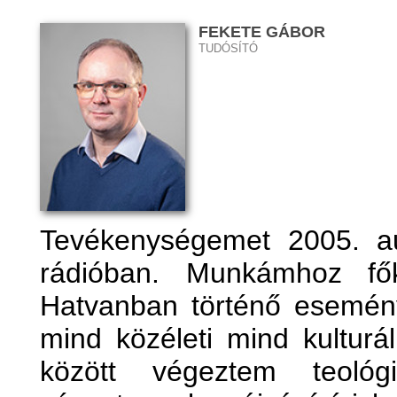
FEKETE GÁBOR
TUDÓSÍTÓ
Tevékenységemet 2005. a
rádióban. Munkámhoz f
Hatvanban történő esemény
mind közéleti mind kulturá
között végeztem teológ