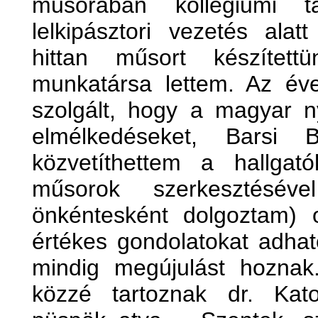
műsorában kollégiumi t
lelkipásztori vezetés alatt
hittan műsort készítet
munkatársa lettem. Az é
szolgált, hogy a magyar n
elmélkedéseket, Barsi B
közvetíthettem a hallgat
műsorok szerkesztésév
önkéntesként dolgoztam) o
értékes gondolatokat adha
mindig megújulást hoznak.
közzé tartoznak dr. Kat