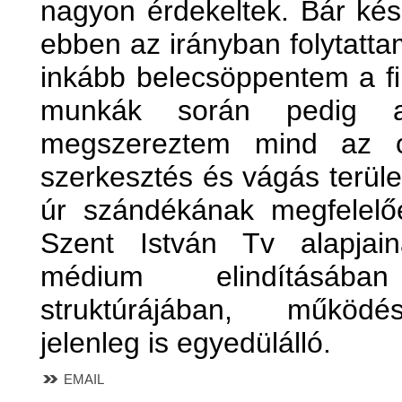
nagyon érdekeltek. Bár ké
ebben az irányban folytatt
inkább belecsöppentem a fi
munkák során pedig a
megszereztem mind az o
szerkesztés és vágás terül
úr szándékának megfelelő
Szent István Tv alapjai
médium elindításáb
struktúrájában, működ
jelenleg is egyedülálló.
EMAIL