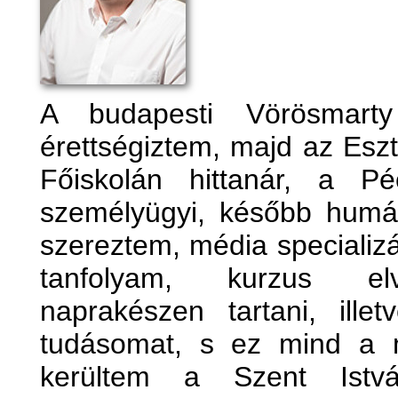
A budapesti Vörösmart
érettségiztem, majd az Esz
Főiskolán hittanár, a P
személyügyi, később humá
szereztem, média specializ
tanfolyam, kurzus elv
naprakészen tartani, illet
tudásomat, s ez mind a m
kerültem a Szent Istv