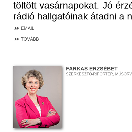
töltött vasárnapokat. Jó érz
rádió hallgatóinak átadni a 
EMAIL
TOVÁBB
FARKAS ERZSÉBET
SZERKESZTŐ-RIPORTER, MŰSOR