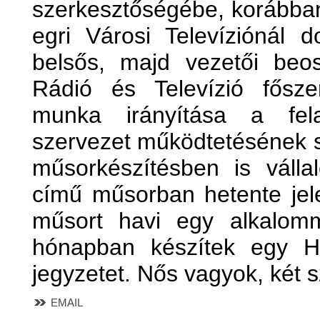
szerkesztőségébe, korábban
egri Városi Televíziónál 
belsős, majd vezetői beo
Rádió és Televízió fősze
munka irányítása a fel
szervezet működtetésének 
műsorkészítésben is válla
című műsorban hetente jel
műsort havi egy alkalom
hónapban készítek egy Hé
jegyzetet. Nős vagyok, két 
EMAIL