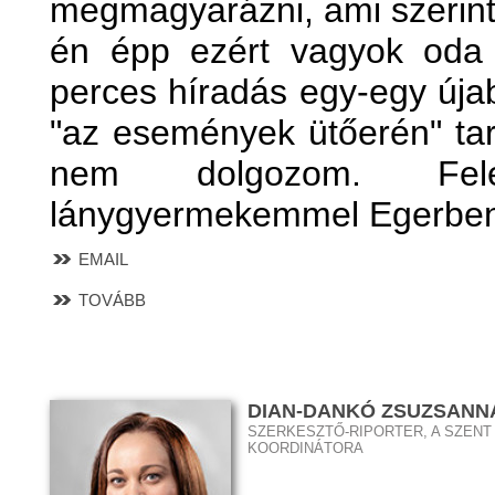
megmagyarázni, ami szerin
én épp ezért vagyok oda
perces híradás egy-egy újab
"az események ütőerén" ta
nem dolgozom. Fel
lánygyermekemmel Egerben
EMAIL
TOVÁBB
DIAN-DANKÓ ZSUZSANN
SZERKESZTŐ-RIPORTER, A SZENT
KOORDINÁTORA