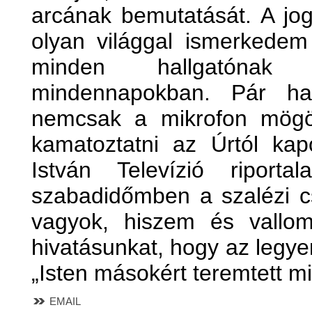
arcának bemutatását. A jog
olyan világgal ismerkede
minden hallgatóna
mindennapokban. Pár ha
nemcsak a mikrofon mögöt
kamatoztatni az Úrtól kap
István Televízió riporta
szabadidőmben a szalézi c
vagyok, hiszem és vallom
hivatásunkat, hogy az legy
„Isten másokért teremtett m
EMAIL