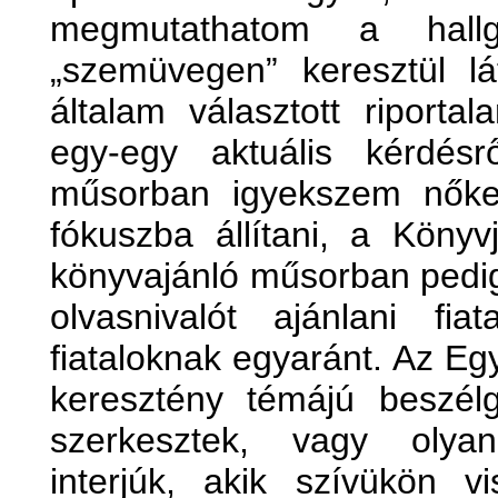
megmutathatom a hallg
„szemüvegen” keresztül l
általam választott riport
egy-egy aktuális kérdésr
műsorban igyekszem nőket
fókuszba állítani, a Köny
könyvajánló műsorban pedi
olvasnivalót ajánlani fi
fiataloknak egyaránt. Az 
keresztény témájú beszél
szerkesztek, vagy olya
interjúk, akik szívükön v