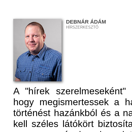
DEBNÁR ÁDÁM
HÍRSZERKESZTŐ
A "hírek szerelmeseként"
hogy megismertessek a ha
történést hazánkból és a na
kell széles látókört biztos