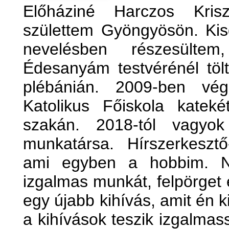
Előháziné Harczos Kris
születtem Gyöngyösön. Kis
nevelésben részesülte
Édesanyám testvérénél tölt
plébánián. 2009-ben vé
Katolikus Főiskola katekét
szakán. 2018-tól vagyo
munkatársa. Hírszerkesztő
ami egyben a hobbim. N
izgalmas munkát, felpörget 
egy újabb kihívás, amit én 
a kihívások teszik izgalma