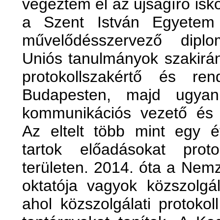
végeztem el az újságíró is
a Szent István Egyetem 
művelődésszervező dipl
Uniós tanulmányok szakirá
protokollszakértő és re
Budapesten, majd ugyani
kommunikációs vezető és 
Az eltelt több mint egy é
tartok előadásokat prot
területen. 2014. óta a Nem
oktatója vagyok közszolgál
ahol közszolgálati protoko