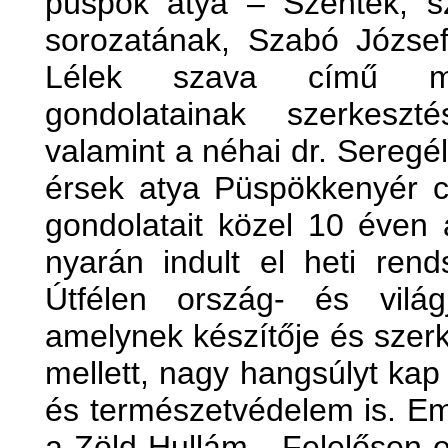
püspök atya – Szentek, s
sorozatának, Szabó József
Lélek szava című műs
gondolatainak szerkesz
valamint a néhai dr. Seregé
érsek atya Püspökkenyér 
gondolatait közel 10 éven 
nyarán indult el heti ren
Útfélen ország- és világj
amelynek készítője és szer
mellett, nagy hangsúlyt ka
és természetvédelem is. E
a Zöld Hullám - Felelősen e