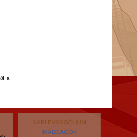
ől a
NAPI EVANGÉLIUM
IMÁDSÁGOK
nök