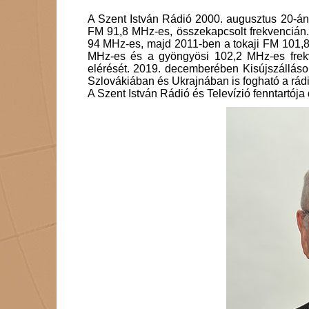
A Szent István Rádió 2000. augusztus 20-án 
FM 91,8 MHz-es, összekapcsolt frekvencián. 
94 MHz-es, majd 2011-ben a tokaji FM 101,8
MHz-es és a gyöngyösi 102,2 MHz-es frekven
elérését. 2019. decemberében Kisújszálláso
Szlovákiában és Ukrajnában is fogható a rádi
A Szent István Rádió és Televízió fenntartója