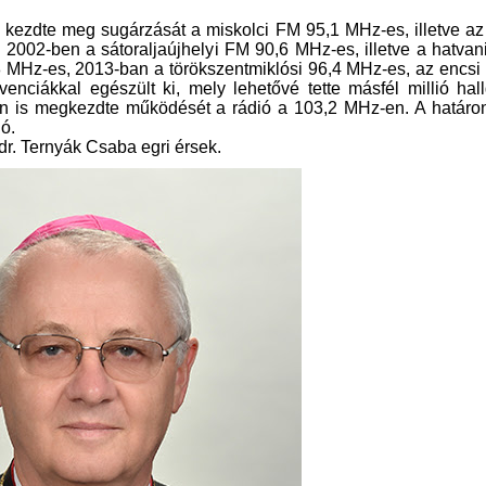
kezdte meg sugárzását a miskolci FM 95,1 MHz-es, illetve az
2002-ben a sátoraljaújhelyi FM 90,6 MHz-es, illetve a hatva
 MHz-es, 2013-ban a törökszentmiklósi 96,4 MHz-es, az encsi
ciákkal egészült ki, mely lehetővé tette másfél millió hal
n is megkezdte működését a rádió a 103,2 MHz-en. A határon
ó.
 dr. Ternyák Csaba egri érsek.