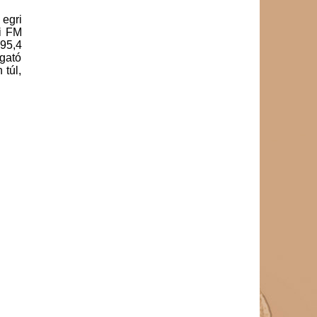
 egri
ni FM
 95,4
lgató
 túl,