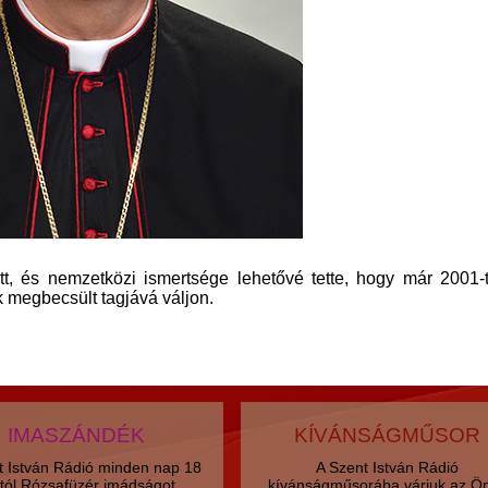
t, és nemzetközi ismertsége lehetővé tette, hogy már 2001-t
 megbecsült tagjává váljon.
IMASZÁNDÉK
KÍVÁNSÁGMŰSOR
t István Rádió minden nap 18
A Szent István Rádió
tól Rózsafüzér imádságot
kívánságműsorába várjuk az Ö