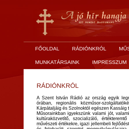
FŐOLDAL
RÁDIÓNKRÓL
MŰ
MUNKATÁRSAINK
IMPRESSZUM
RÁDIÓNKRÓL
A Szent István Rádió az ország egyik legna
órában, regionális közműsor-szolgáltat
Kárpátaljáig és Szolnoktól egészen Kassáig te
Műsorainkban igyekszünk valami jót, valami 
kultúraközvetítő, szocializáló, értékterem
művészeti értékekre, igazi jellembeli fejlődés
és felebaráti szeretet megnyilvánulásair