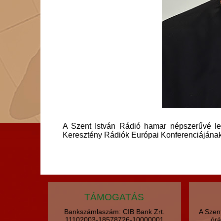
A Szent István Rádió hamar népszerűvé let
Keresztény Rádiók Európai Konferenciájának
TÁMOGATÁS
Bankszámlaszám: CIB Bank Zrt.
A Szen
11102003-18578726-10000001
órá