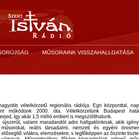
SORÚJSÁG
MŰSORAINK VISSZAHALLGATÁSA
gyobb vételkörzetű regionális rádiója. Egri központtal, na
óként működünk 2000. óta. Vételkörzetünk Budapest határ
rjed, így akár 1,5 millió embert is megszólíthatunk.
újszerűt, valami maradandót adni hallgatóinknak, akik igény
tő műsorokat, reális társadalmi, nemzeti és egyéni önismer
t elősegítő vitákra, elemzésekre, s legfőképpen az őszinte tiszte
a vágynak. Műsoridejében főként közszolgálati jellegű műs