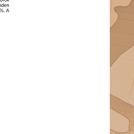
nden
 %. A