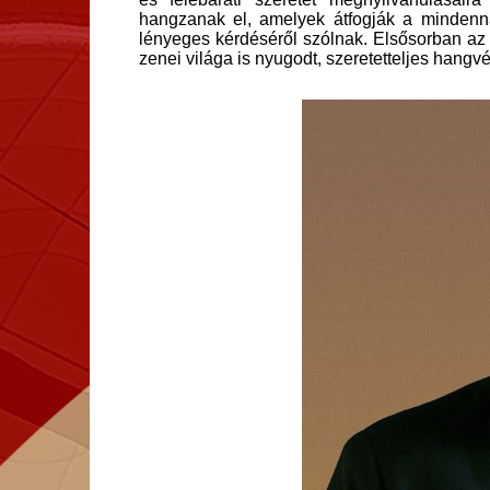
hangzanak el, amelyek átfogják a mindenn
lényeges kérdéséről szólnak. Elsősorban az
zenei világa is nyugodt, szeretetteljes hangv