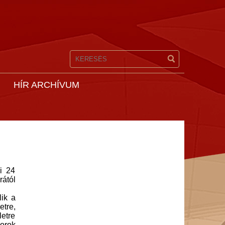
HÍR ARCHÍVUM
pi 24
ától
lik a
etre,
letre
orok