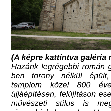
(A képre kattintva galéria n
Hazánk legrégebbi román g
ben torony nélkül épült,
templom közel 800 éves
újjáépítésen, felújításon es
művészeti stílus is meg