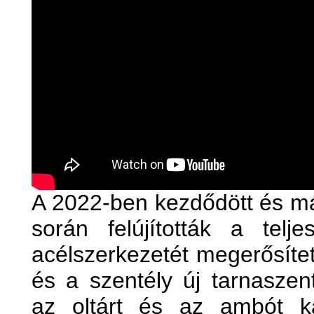
A 2022-ben kezdődött és m
során felújították a telje
acélszerkezetét megerősítet
és a szentély új tarnaszent
az oltárt és az ambót k