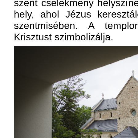
szent cselekmény helyszín
hely, ahol Jézus keresztál
szentmisében. A templ
Krisztust szimbolizálja.