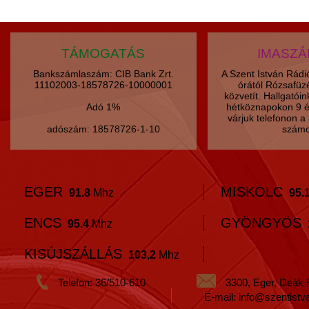
TÁMOGATÁS
IMASZ
Bankszámlaszám: CIB Bank Zrt.
A Szent István Rád
11102003-18578726-10000001
órától Rózsafüz
közvetít. Hallgatói
Adó 1%
hétköznapokon 9 é
várjuk telefonon 
adószám: 18578726-1-10
számo
EGER
MISKOLC
91.8
Mhz
95.
ENCS
GYÖNGYÖS
95.4
Mhz
KISÚJSZÁLLÁS
103,2
Mhz
Telefon: 36/510-610
3300, Eger, Deák 
E-mail: info@szentistv