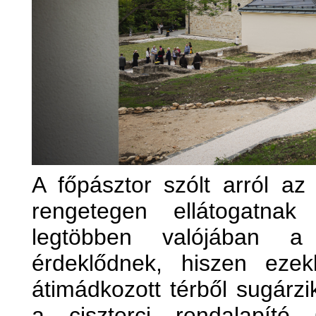
A főpásztor szólt arról az
rengetegen ellátogatn
legtöbben valójában a c
érdeklődnek, hiszen ezek
átimádkozott térből sugárz
a ciszterci rendalapító 