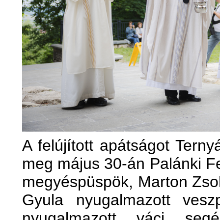
A felújított apátságot Tern
meg május 30-án Palánki F
megyéspüspök, Marton Zsol
Gyula nyugalmazott vesz
nyugalmazott váci seg