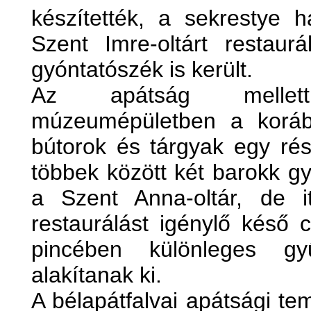
készítették, a sekrestye 
Szent Imre-oltárt restaur
gyóntatószék is került.
Az apátság mellett
múzeumépületben a koráb
bútorok és tárgyak egy rész
többek között két barokk gy
a Szent Anna-oltár, de i
restaurálást igénylő késő c
pincében különleges gyű
alakítanak ki.
A bélapátfalvai apátsági te