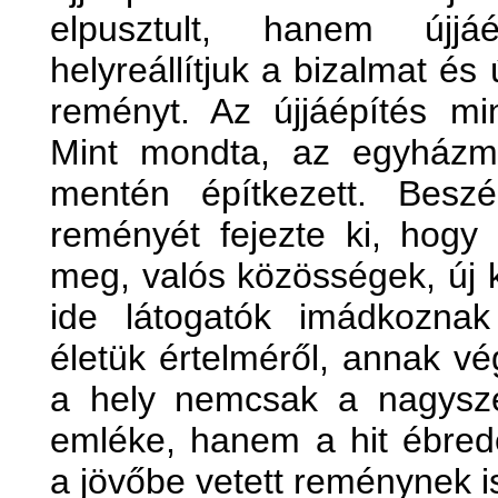
elpusztult, hanem újjáé
helyreállítjuk a bizalmat és 
reményt. Az újjáépítés mi
Mint mondta, az egyházm
mentén építkezett. Besz
reményét fejezte ki, hogy e
meg, valós közösségek, új k
ide látogatók imádkozna
életük értelméről, annak vég
a hely nemcsak a nagysze
emléke, hanem a hit ébre
a jövőbe vetett reménynek is