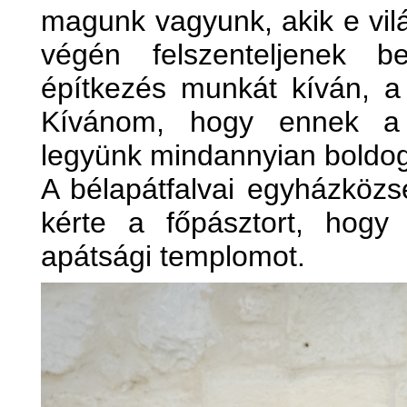
magunk vagyunk, akik e vil
végén felszenteljenek b
építkezés munkát kíván, a 
Kívánom, hogy ennek a f
legyünk mindannyian boldog
A bélapátfalvai egyházközsé
kérte a főpásztort, hogy 
apátsági templomot.