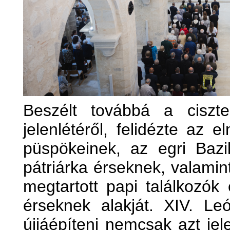
Beszélt továbbá a ciszte
jelenlétéről, felidézte az e
püspökeinek, az egri Bazil
pátriárka érseknek, valamin
megtartott papi találkozók 
érseknek alakját. XIV. Leó
újjáépíteni nemcsak azt jele