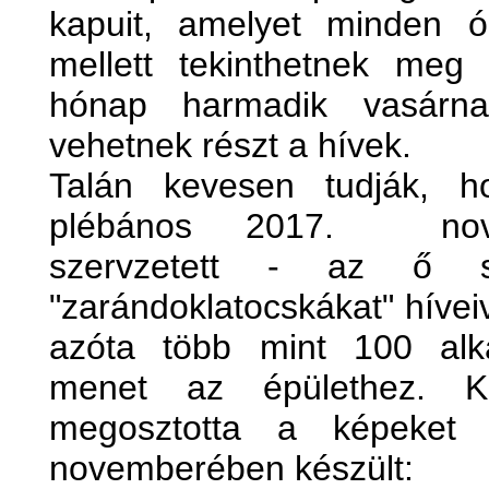
kapuit, amelyet minden ór
mellett tekinthetnek meg
hónap harmadik vasárnap
vehetnek részt a hívek.
Talán kevesen tudják, h
plébános 2017. novem
szervzetett - az ő sz
"zarándoklatocskákat" híve
azóta több mint 100 al
menet az épülethez. Kö
megosztotta a képeket 
novemberében készült: