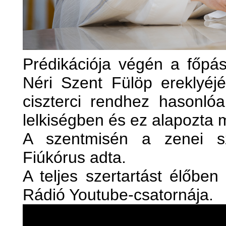
Prédikációja végén a főpás
Néri Szent Fülöp ereklyéj
ciszterci rendhez hasonló
lelkiségben és ez alapozta 
A szentmisén a zenei sz
Fiúkórus adta.
A teljes szertartást élőben
Rádió Youtube-csatornája.