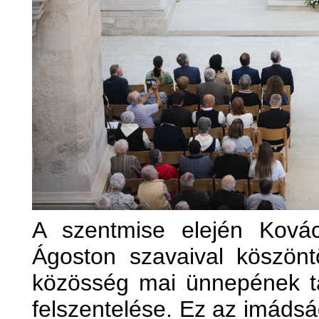
A szentmise elején Ková
Ágoston szavaival köszönt
közösség mai ünnepének t
felszentelése. Ez az imádsá