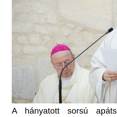
A hányatott sorsú apát