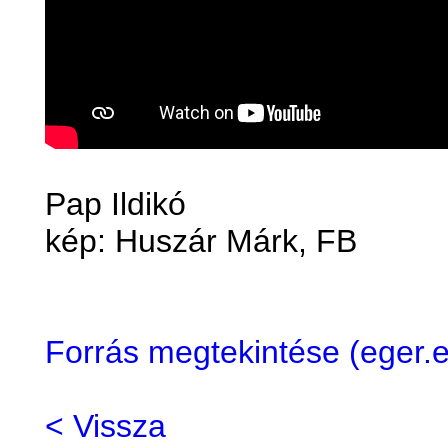
Pap Ildikó
kép: Huszár Márk, FB
Forrás megtekintése (eger
< Vissza