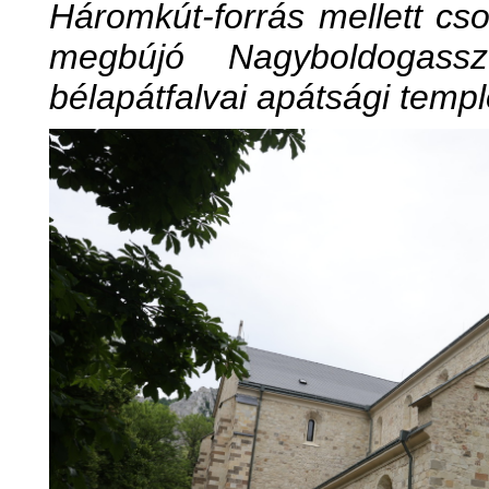
Háromkút-forrás mellett cs
megbújó Nagyboldogasszo
bélapátfalvai apátsági temp