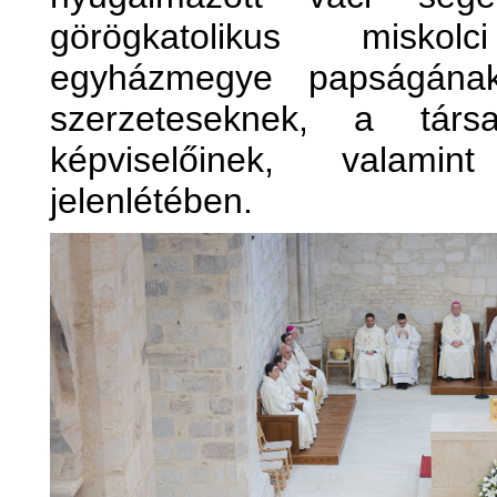
görögkatolikus misko
egyházmegye papságának,
szerzeteseknek, a társa
képviselőinek, valami
jelenlétében.