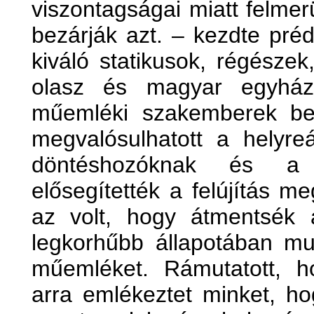
viszontagságai miatt felmer
bezárják azt. – kezdte préd
kiváló statikusok, régészek,
olasz és magyar egyházi 
műemléki szakemberek bev
megvalósulhatott a helyreál
döntéshozóknak és a 
elősegítették a felújítás m
az volt, hogy átmentsék 
legkorhűbb állapotában m
műemléket. Rámutatott, ho
arra emlékeztet minket, ho