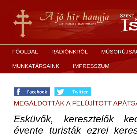
FŐOLDAL
RÁDIÓNKRÓL
MŰSORÚJSÁ
MUNKATÁRSAINK
IMPRESSZUM
MEGÁLDOTTÁK A FELÚJÍTOTT APÁT
Esküvők, keresztelők ked
évente turisták ezrei kere