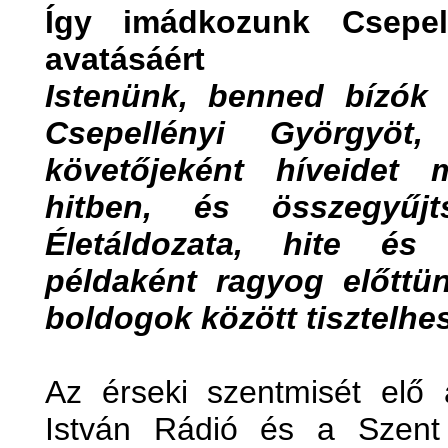
Így imádkozunk Csepel
avatásáért
Istenünk, benned bízók 
Csepellényi Györgyö
követőjeként híveidet 
hitben, és összegyűjt
Életáldozata, hite és
példaként ragyog előttü
boldogok között tisztelhe
Az érseki szentmisét elő 
István Rádió és a Szent 