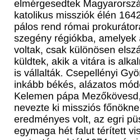
elmérgesedtek Magyarorszá
katolikus missziók élén 164
pálos rend római prokurátora
szegény régiókba, amelyek a
voltak, csak különösen elsz
küldtek, akik a vitára is alk
is vállalták. Csepellényi Gy
inkább békés, alázatos módon
Kelemen pápa Mezőkövesd,
nevezte ki missziós főnök
eredményes volt, az egri püs
egymaga hét falut térített vi