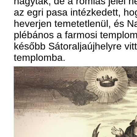
hagyták, de a romlás jelei 
az egri pasa intézkedett, h
heverjen temetetlenül, és 
plébános a farmosi templomb
később Sátoraljaújhelyre vitt
templomba.