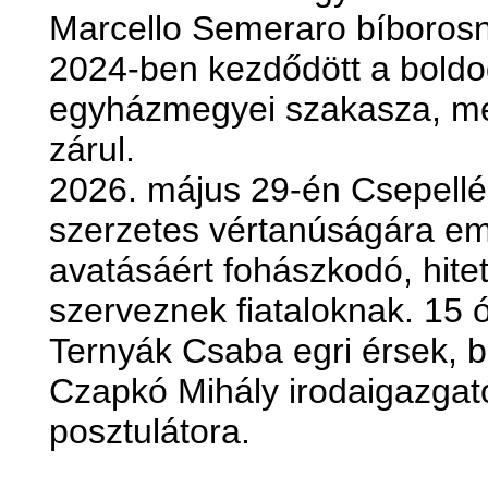
Marcello Semeraro bíboros
2024-ben kezdődött a boldo
egyházmegyei szakasza, me
zárul.
2026. május 29-én Csepellé
szerzetes vértanúságára e
avatásáért fohászkodó, hitet
szerveznek fiataloknak. 15 
Ternyák Csaba egri érsek, 
Czapkó Mihály irodaigazgat
posztulátora.