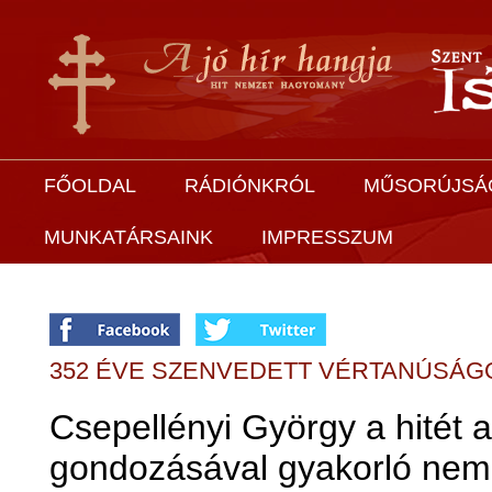
FŐOLDAL
RÁDIÓNKRÓL
MŰSORÚJSÁ
MUNKATÁRSAINK
IMPRESSZUM
352 ÉVE SZENVEDETT VÉRTANÚSÁG
Csepellényi György a hitét
gondozásával gyakorló neme