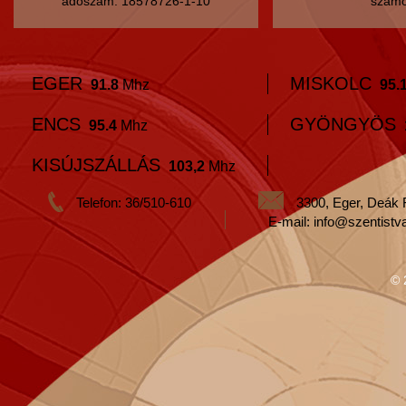
adószám: 18578726-1-10
számo
EGER
MISKOLC
91.8
Mhz
95.
ENCS
GYÖNGYÖS
95.4
Mhz
KISÚJSZÁLLÁS
103,2
Mhz
Telefon: 36/510-610
3300, Eger, Deák 
E-mail: info@szentistv
© 