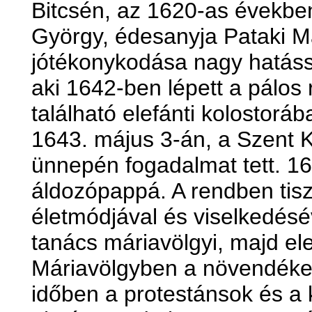
Bitcsén, az 1620-as évekbe
György, édesanyja Pataki Má
jótékonykodása nagy hatássa
aki 1642-ben lépett a pálos
található elefánti kolostoráb
1643. május 3-án, a Szent K
ünnepén fogadalmat tett. 16
áldozópappá. A rendben tiszte
életmódjával és viselkedésé
tanács máriavölgyi, majd ele
Máriavölgyben a növendékek
időben a protestánsok és a k