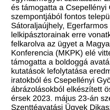
és támogatta a Csepellényi 
szempontjából fontos telepü
Sátoraljaújhely, Egerfarmos
lelkipásztorainak erre vonat
felkarolva az ügyet a Magya
Konferencia (MKPK) elé vitte
támogatta a boldoggá avatá
kutatások lefolytatása ere
iratokból és Csepellényi Györ
ábrázolásokból elkészített 
érsek 2023. május 23-án sz
Szenttéavatási Ügyek Dikas