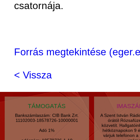
csatornája.
Forrás megtekintése (eger
< Vissza
TÁMOGATÁS
IMASZ
Bankszámlaszám: CIB Bank Zrt.
A Szent István Rád
11102003-18578726-10000001
órától Rózsafüz
közvetít. Hallgatói
Adó 1%
hétköznapokon 9 é
várjuk telefonon 