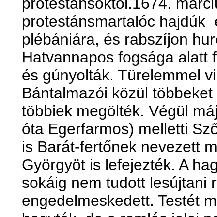
protestánsoktól.1674. márc
protestánsmartalóc hajdúk e
plébániára, és rabszíjon hur
Hatvannapos fogsága alatt 
és gúnyolták. Türelemmel vi
Bántalmazói közül többeket 
többiek megölték. Végül má
óta Egerfarmos) melletti Sz
is Barát-fertőnek nevezett 
Györgyöt is lefejezték. A h
sokáig nem tudott lesújtani
engedelmeskedett. Testét me