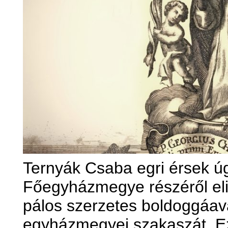
Ternyák Csaba egri érsek úg
Főegyházmegye részéről eli
pálos szerzetes boldoggáav
egyházmegyei szakaszát. Ez