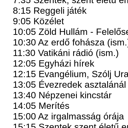
7:35 Szentek, szent életű 
8:15 Reggeli játék
9:05 Közélet
10:05 Zöld Hullám - Felelőse
10:30 Az erdő fohásza (ism.
11:30 Vatikáni rádió (ism.)
12:05 Egyházi hírek
12:15 Evangélium, Szólj Ur
13:05 Évezredek asztalánál /
13:40 Népzenei kincstár
14:05 Merítés
15:00 Az irgalmasság órája
15:15 Szentek szent életű 