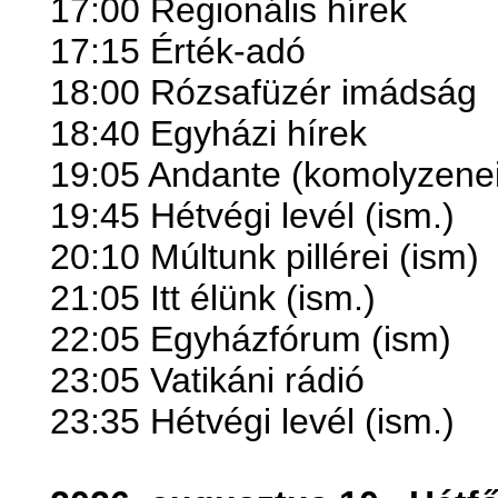
17:00 Regionális hírek
17:15 Érték-adó
18:00 Rózsafüzér imádság
18:40 Egyházi hírek
19:05 Andante (komolyzenei
19:45 Hétvégi levél (ism.)
20:10 Múltunk pillérei
(ism)
21:05 Itt élünk
(ism.)
22:05 Egyházfórum
(ism)
23:05 Vatikáni rádió
23:35 Hétvégi levél (ism.)