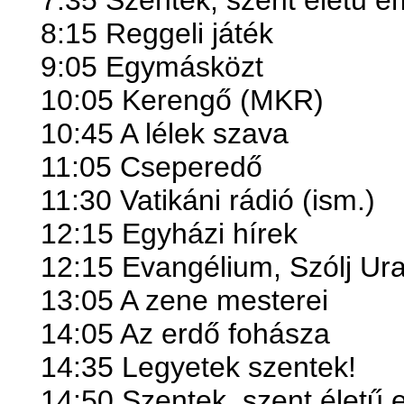
7:35 Szentek, szent életű 
8:15 Reggeli játék
9:05 Egymásközt
10:05 Kerengő (MKR)
10:45 A lélek szava
11:05 Cseperedő
11:30 Vatikáni rádió (ism.)
12:15 Egyházi hírek
12:15 Evangélium, Szólj Ur
13:05 A zene mesterei
14:05 Az erdő fohásza
14:35
Legyetek szentek!
14:50 Szentek, szent életű 