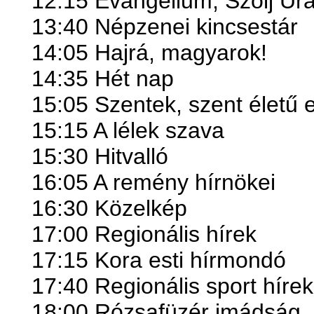
12:15 Evangélium, Szólj U
13:40 Népzenei kincsestár
14:05 Hajrá, magyarok!
14:35 Hét nap
15:05 Szentek, szent életű
15:15 A lélek szava
15:30 Hitvalló
16:05 A remény hírnökei
16:30 Közelkép
17:00 Regionális hírek
17:15 Kora esti hírmondó
17:40 Regionális sport hírek
18:00 Rózsafüzér imádság