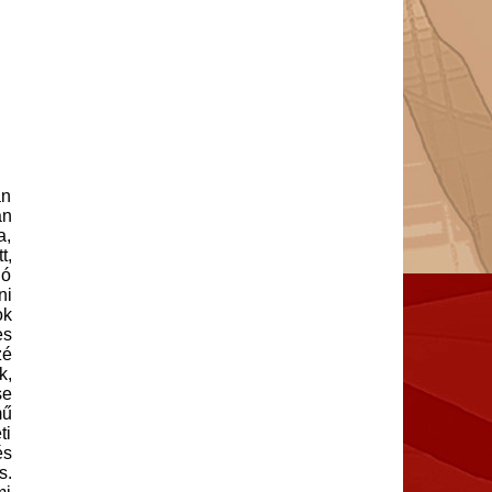
szerkesztő
Szarvas István atya
Magyar Katolikus Rádió
Alapítvány kuratóriumi elnöke
Szecskóné Vasvári Bernadett
zenei szerkesztő
Tikovits Ernő
szerkesztő-riporter, műsorvezető
án
Tompos Péter
an
technikus
a,
Varga István
t,
portás
ió
Vozáry Róbert
ni
operatőr, vágó
ok
es
zé
k,
se
mű
ti
és
s.