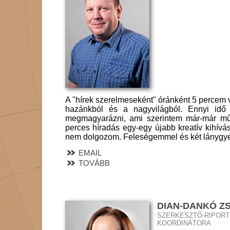
A "hírek szerelmeseként" óránként 5 percem 
hazánkból és a nagyvilágból. Ennyi idő a
megmagyarázni, ami szerintem már-már mű
perces híradás egy-egy újabb kreatív kihív
nem dolgozom. Feleségemmel és két lánygy
EMAIL
TOVÁBB
DIAN-DANKÓ Z
SZERKESZTŐ-RIPORTE
KOORDINÁTORA