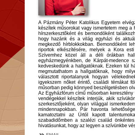
A Pázmány Péter Katolikus Egyetem elvégz
készítek műsorokat vagy ismertetem meg a h
hírszerkesztőként és bemondóként találkozh
hogy hazánk és a világ egyházi és aktuál
megkezdő hírblokkokban. Bemondóként leh
riportok elkészítésére, melyek a Kora es
Szívemhez közel áll a déli órákban ha
egyházmegyénkben, de Kárpát-medence szert
kedveskedünk a hallgatóknak. Ezeken túl há
megmutathatom a hallgatóknak, hogy mily
választott riportalanyok hogyan vélekedn
igyekszem nőket érintő, családi témákat fó
műsorban pedig könnyed beszélgetésben olvasn
Az Egyházfórum című műsorban keresztény t
vendégekkel készítek interjúk, akik szívük
szerkesztőjeként, olyan világgal ismerked
mindennapokban. Pár havonta lehetőség
kamatoztatni az Úrtól kapott talentumoka
szabadidőmben a szalézi család önkéntes
hivatásunkat, hogy az legyen a szívünkbe vés
EMAIL