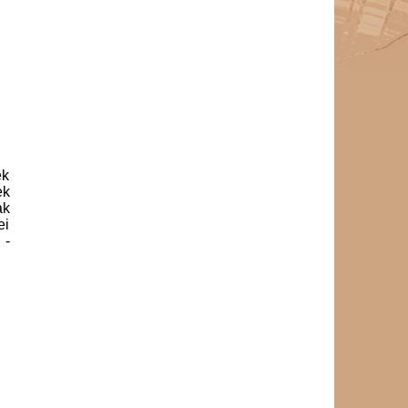
tudósító
Hamar Dénes
gazdasági vezető
Hunyadi-Buzásné Klész Beáta
szerkesztő-riporter
ifj. Grunda János
szerkesztő-riporter, tudósító
Kakuk Lászlóné
takarító
ek
Karkus István
ek
technikus
ak
ei
Koleszár Krisztián
 -
tudósító
Kónya Éva
szerkesztő-riporter, tudósító,
marketing felelős
Kriston Tamás
hírszerkesztő, tudósító
Krupa Sándor
portás
Kvaszinger Jenő