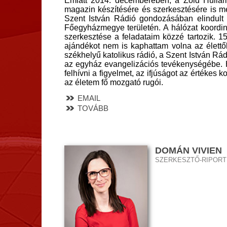
Emiatt 2014. decemberében, a Zöld Hullám 
magazin készítésére és szerkesztésére is 
Szent István Rádió gondozásában elindult a
Főegyházmegye területén. A hálózat koordin
szerkesztése a feladataim közzé tartozik. 
ajándékot nem is kaphattam volna az élettől
székhelyű katolikus rádió, a Szent István Rá
az egyház evangelizációs tevékenységébe. H
felhívni a figyelmet, az ifjúságot az értékes 
az életem fő mozgató rugói.
EMAIL
TOVÁBB
DOMÁN VIVIEN
SZERKESZTŐ-RIPORT