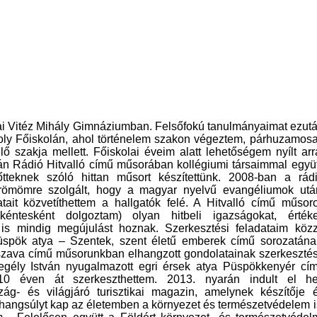
i Vitéz Mihály Gimnáziumban. Felsőfokú tanulmányaimat ezut
oly Főiskolán, ahol történelem szakon végeztem, párhuzamos
ő szakja mellett. Főiskolai éveim alatt lehetőségem nyílt arr
án Rádió Hitvalló című műsorában kollégiumi társaimmal együt
lnőtteknek szóló hittan műsort készítettünk. 2008-ban a rád
römömre szolgált, hogy a magyar nyelvű evangéliumok utá
ait közvetíthettem a hallgatók felé. A Hitvalló című műsor
éntesként dolgoztam) olyan hitbeli igazságokat, érték
is mindig megújulást hoznak. Szerkesztési feladataim köz
püspök atya – Szentek, szent életű emberek című sorozatána
 szava című műsorunkban elhangzott gondolatainak szerkeszté
regély István nyugalmazott egri érsek atya Püspökkenyér cí
10 éven át szerkeszthettem. 2013. nyarán indult el he
ág- és világjáró turisztikai magazin, amelynek készítője 
 hangsúlyt kap az életemben a környezet és természetvédelem i