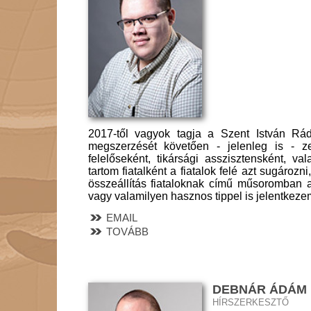
2017-től vagyok tagja a Szent István Rád
megszerzését követően - jelenleg is - ze
felelőseként, tikársági asszisztensként, 
tartom fiatalként a fiatalok felé azt sugároz
összeállítás fiataloknak című műsoromban a f
vagy valamilyen hasznos tippel is jelentkez
EMAIL
TOVÁBB
DEBNÁR ÁDÁM
HÍRSZERKESZTŐ