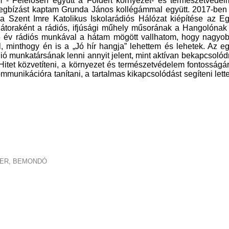
- Felelősen együtt a Földért környezet- és természetvédel
megbízást kaptam Grunda János kollégámmal együtt. 2017-ben
 Szent Imre Katolikus Iskolarádiós Hálózat kiépítése az Eg
átoraként a rádiós, ifjúsági műhely műsorának a Hangolónak
15 év rádiós munkával a hátam mögött vallhatom, hogy nagyo
, minthogy én is a „Jó hír hangja” lehettem és lehetek. Az eg
dió munkatársának lenni annyit jelent, mint aktívan bekapcsolód
itet közvetíteni, a környezet és természetvédelem fontosságá
kommunikációra tanítani, a tartalmas kikapcsolódást segíteni lett
ER, BEMONDÓ