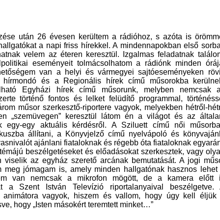
ése után 26 évesen kerültem a rádióhoz, s azóta is örömm
allgatókat a napi friss hírekkel. A mindennapokban első sorb
atnak velem az éteren keresztül. Izgalmas feladatnak találo
politikai eseményeit tolmácsolhatom a rádiónk minden óráj
etőségem van a helyi és vármegyei sajtóeseményeken röv
ti hírmondó és a Regionális hírek című műsorokba kerülne
llható Egyházi hírek című műsorunk, melyben nemcsak 
e történő fontos és lelket felüdítő programmal, történéss
rom műsor szerkesztő-riportere vagyok, melyekben hétről-hét
en „szemüvegen” keresztül látom én a világot és az által
ek egy-egy aktuális kérdésről. A Sziluett című női műsorb
kuszba állítani, a Könyvjelző című nyelvápoló és könyvaján
ivalót ajánlani fiataloknak és régebb óta fiataloknak egyarán
émájú beszélgetéseket és előadásokat szerkesztek, vagy oly
ön viselik az egyház szerető arcának bemutatását. A jogi műs
em meg jómagam is, amely minden hallgatónak hasznos lehet
em van nemcsak a mikrofon mögött, de a kamera előtt 
t a Szent István Televízió riportalanyaival beszélgetve.
 animátora vagyok, hiszem és vallom, hogy úgy kell éljük
ve, hogy „Isten másokért teremtett minket…”