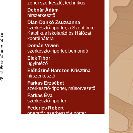
zenei szerkesztő, technikus
Debnár Ádám
hírszerkesztő
Dian-Dankó Zsuzsanna
szerkesztő-riporter, a Szent Imre
Katolikus Iskolarádiós Hálózat
ző
koordinátora
et
Domán Vivien
em
szerkesztő-riporter, bemondó
 a
ál
Elek Tibor
ió
ügyintéző
ek
Előháziné Harczos Krisztina
te
hírszerkesztő
gy
Farkas Erzsébet
szerkesztő-riporter, műsorvezető
Farkas Éva
szerkesztő-riporter
Federics Róbert
operatőr, szerkesztő-riporter
Fehér József
technikus
Fekete Gábor