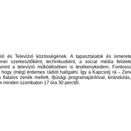
ió és Televízió közösségének. A tapasztalatok és ismeret
nei szerkesztőként, technikusként, a social média felület
valamint a televízió működésében is tevékenykedem. Fontosn
ni, hogy (még) érdemes rádiót hallgatni. Így a Kapcsolj rá – Zen
iatalos zenék mellett, ifjúsági programajánlóval, kirándulás,
em minden szombaton 17 óra 30 perctől.