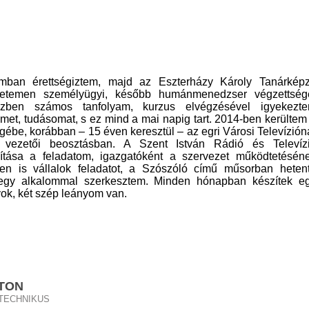
mban érettségiztem, majd az Eszterházy Károly Tanárkép
yetemen személyügyi, később humánmenedzser végzettség
közben számos tanfolyam, kurzus elvégzésével igyekezt
eimet, tudásomat, s ez mind a mai napig tart. 2014-ben kerültem
gébe, korábban – 15 éven keresztül – az egri Városi Televízión
 vezetői beosztásban. A Szent István Rádió és Televíz
ítása a feladatom, igazgatóként a szervezet működtetésén
en is vállalok feladatot, a Szószóló című műsorban heten
 egy alkalommal szerkesztem. Minden hónapban készítek e
yok, két szép leányom van.
RTON
 TECHNIKUS