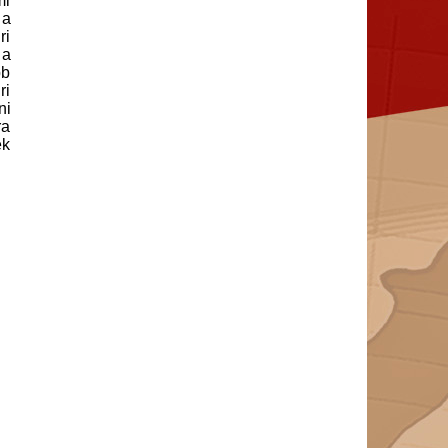
mi
 a
ri
 a
bb
ri
ni
ra
ek