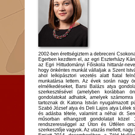
2002-ben érettségiztem a debreceni Csokona
Egerben kezdtem el, az egri Eszterházy Kár
az Egri Hittudományi Főiskola hittanár-nevel
hogy önkéntes munkát vállaljak a Szent Istv
ahol lelkipásztori vezetés alatt fiatal fe
munkatársa lettem. Az évek során nagy ö
elmélkedéseket, Barsi Balázs atya gondolat
szerkesztésével (amelyben korábban önk
gondolatokat adhatok, amelyek számomra 
tartoznak dr. Katona István nyugalmazott 
Szabó József atya és Deli Lajos atya Lélek
és adásba tétele, valamint a néhai dr. Se
műsorban elhangzott gondolatait közel 
rendszerességgel az Úton és Útfélen orsz
szerkesztője vagyok. Az utazás mellett, nagy