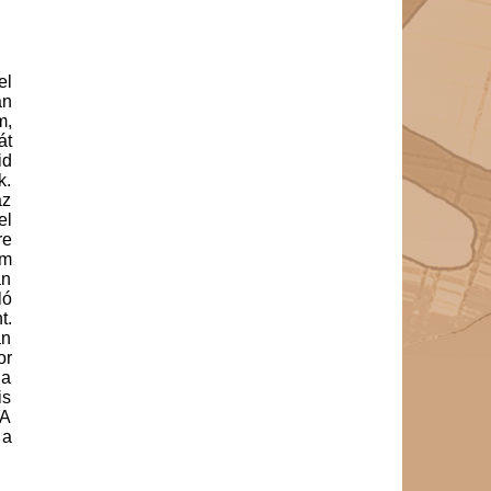
el
an
m,
át
id
k.
az
el
re
am
an
ló
t.
an
or
 a
is
 A
 a