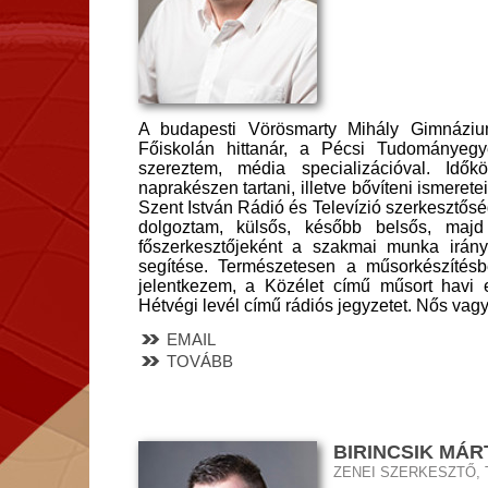
A budapesti Vörösmarty Mihály Gimnáziu
Főiskolán hittanár, a Pécsi Tudományeg
szereztem, média specializációval. Idő
naprakészen tartani, illetve bővíteni ismeret
Szent István Rádió és Televízió szerkesztősé
dolgoztam, külsős, később belsős, majd
főszerkesztőjeként a szakmai munka irány
segítése. Természetesen a műsorkészítésb
jelentkezem, a Közélet című műsort havi
Hétvégi levél című rádiós jegyzetet. Nős vag
EMAIL
TOVÁBB
BIRINCSIK MÁ
ZENEI SZERKESZTŐ,