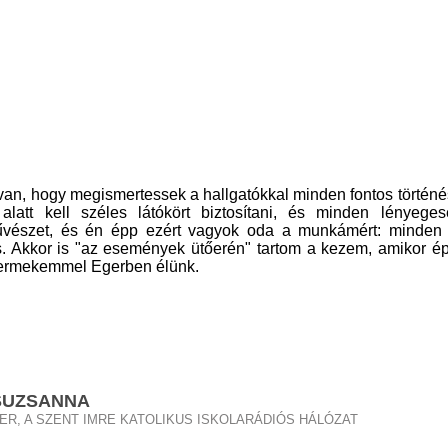
van, hogy megismertessek a hallgatókkal minden fontos történé
latt kell széles látókört biztosítani, és minden lényeges
vészet, és én épp ezért vagyok oda a munkámért: minden
ás. Akkor is "az események ütőerén" tartom a kezem, amikor é
ermekemmel Egerben élünk.
SUZSANNA
R, A SZENT IMRE KATOLIKUS ISKOLARÁDIÓS HÁLÓZAT