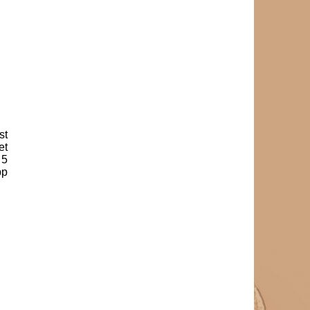
technikus
Liptainé Berecz Renáta
szerkesztő-riporter, bemondó
Luterán-Turi Sarolta
zenei szerkesztő
Molnár András
szerkesztő-riporter
Pap Ildikó
szerkesztő-riporter
st
Papp Péter
et
szerkesztő-riporter
 5
Péderi Zsolt
pp
műszaki vezető
Péderi-Kovács Krisztina
szerkesztő-riporter, zenei
szerkesztő
Sinkovics Andrea
szerkesztő-riporter, hírszerkesztő
Somogyi Márton
technikus
Somosvári Eszter Anna
szerkesztő-riporter, irodalmi