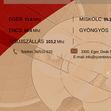
EGER
MISKOLC
91.8
Mhz
95.
ENCS
GYÖNGYÖS
95.4
Mhz
KISÚJSZÁLLÁS
103,2
Mhz
Telefon: 36/510-610
3300, Eger, Deák 
E-mail: info@szentistv
© 