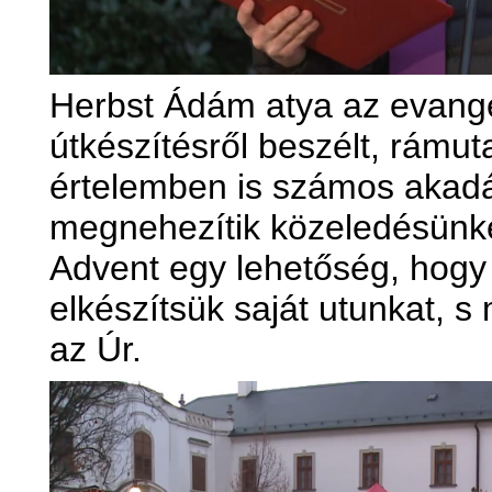
Herbst Ádám atya az evang
útkészítésről beszélt, rámutat
értelemben is számos akadá
megnehezítik közeledésünke
Advent egy lehetőség, hogy
elkészítsük saját utunkat, 
az Úr.