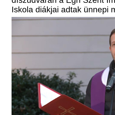
díszudvarán a Egri Szent Im
Iskola diákjai adtak ünnepi 