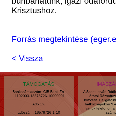
bűnbánatunk, igazi odaford
Krisztushoz.
Forrás megtekintése (eger
< Vissza
TÁMOGATÁS
IMASZ
Bankszámlaszám: CIB Bank Zrt.
A Szent István Rád
11102003-18578726-10000001
órától Rózsafüz
közvetít. Hallgatói
Adó 1%
hétköznapokon 9 é
várjuk telefonon 
adószám: 18578726-1-10
számo