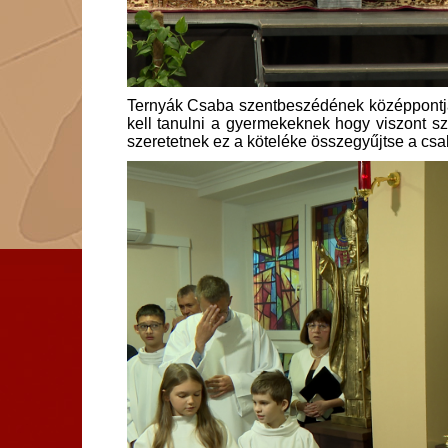
Ternyák Csaba szentbeszédének középpontjába
kell tanulni a gyermekeknek hogy viszont szer
szeretetnek ez a köteléke összegyűjtse a csal