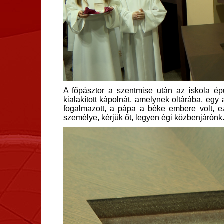
A főpásztor a szentmise után az iskola épü
kialakított kápolnát, amelynek oltárába, egy
fogalmazott, a pápa a béke embere volt, 
személye, kérjük őt, legyen égi közbenjárónk