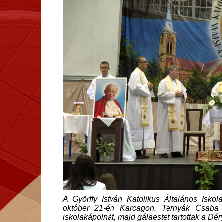
A Györffy István Katolikus Általános Iskol
október 21-én Karcagon. Ternyák Csaba 
iskolakápolnát, majd gálaestet tartottak a D