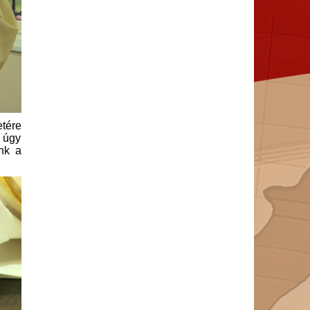
etére
n úgy
nk a