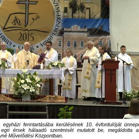
a egyházi fenntartásába kerülésének 10. évfordulóját ünnep
egri érsek hálaadó szentmisét mutatott be, megáldotta a
éryné Művelődési Központban.