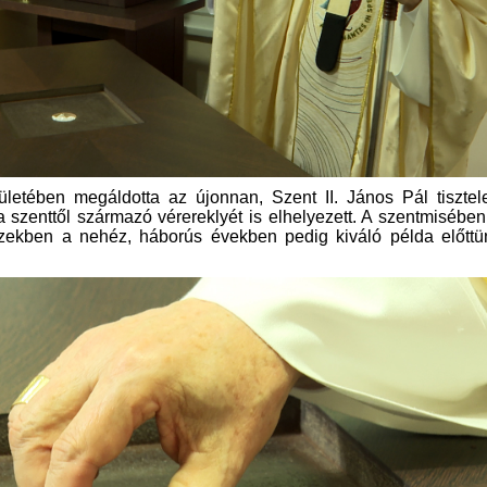
letében megáldotta az újonnan, Szent II. János Pál tisztel
 a szenttől származó vérereklyét is elhelyezett. A szentmisébe
ezekben a nehéz, háborús években pedig kiváló példa előttü
.