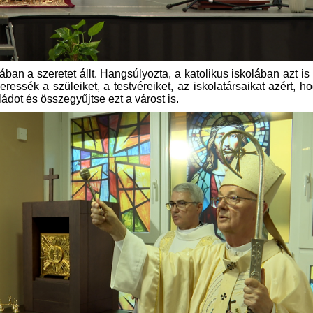
n a szeretet állt. Hangsúlyozta, a katolikus iskolában azt i
essék a szüleiket, a testvéreiket, az iskolatársaikat azért, h
ádot és összegyűjtse ezt a várost is.