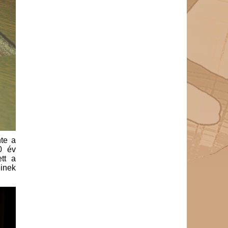
te a
0 év
tt a
einek