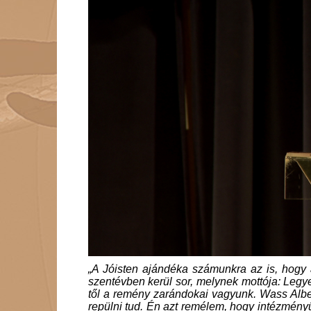
„A Jóisten ajándéka számunkra az is, hogy 
szentévben kerül sor, melynek mottója: Legy
től a remény zarándokai vagyunk. Wass Albe
repülni tud. Én azt remélem, hogy intézmény