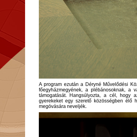
A program ezután a Déryné Művelődési Köz
főegyházmegyének, a plébánosoknak, a v
támogatását. Hangsúlyozta, a cél, hogy a
gyerekeket egy szerető közösségben élő hit
megóvására neveljék.