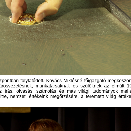
pontban folytatódott. Kovács Miklósné főigazgató megköszön
árosvezetésnek, munkatársaknak és szülőknek az elmúlt 1
z írás, olvasás, számolás és más világi tudományok melle
re, nemzeti értékeink megőrzésére, a teremtett világ érték