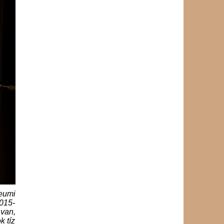
leumi
2015-
 van,
k tíz