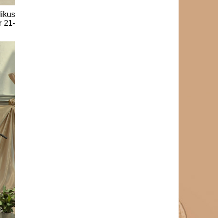
ikus
r 21-