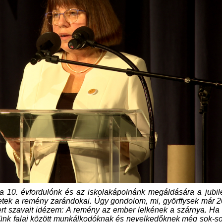
a 10. évfordulónk és az iskolakápolnánk megáldására a jubi
etek a remény zarándokai. Úgy gondolom, mi, györffysek már 
rt szavait idézem: A remény az ember lelkének a szárnya. Ha
ünk falai között munkálkodóknak és nevelkedőknek még sok-so