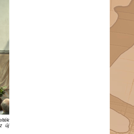
elték
z új