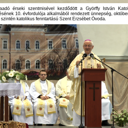
laadó érseki szentmisével kezdődött a Györffy István Katol
lésének 10. évfordulója alkalmából rendezett ünnepség, októbe
szintén katolikus fenntartású Szent Erzsébet Óvoda.