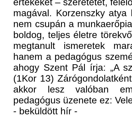
értékeket – szeretetet, fele
magával. Korzenszky atya k
nem csupán a munkaerőpiac
boldog, teljes életre töre
megtanult ismeretek ma
hanem a pedagógus személy
ahogy Szent Pál írja: „A s
(1Kor 13) Zárógondolatként 
akkor lesz valóban em
pedagógus üzenete ez: Vele
- beküldött hír -