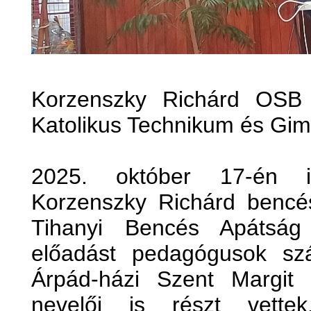
Korzenszky Richárd OSB 
Katolikus Technikum és Gi
2025. október 17-én is
Korzenszky Richárd bencé
Tihanyi Bencés Apátság e
előadást pedagógusok s
Árpád-házi Szent Margit K
nevelői is részt vett