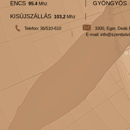
ENCS
GYÖNGYÖS
95.4
Mhz
KISÚJSZÁLLÁS
103,2
Mhz
Telefon: 36/510-610
3300, Eger, Deák 
E-mail: info@szentistv
© 