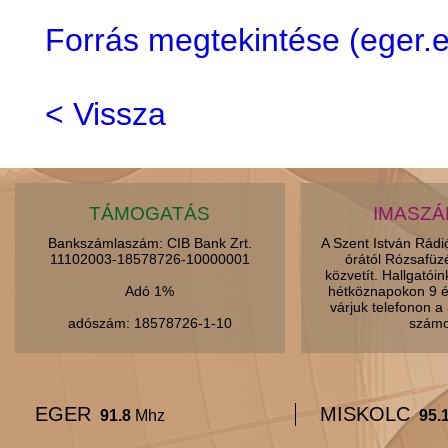
Forrás megtekintése (eger
< Vissza
TÁMOGATÁS
IMASZ
Bankszámlaszám: CIB Bank Zrt.
A Szent István Rád
11102003-18578726-10000001
órától Rózsafüz
közvetít. Hallgatói
Adó 1%
hétköznapokon 9 é
várjuk telefonon 
adószám: 18578726-1-10
számo
EGER
MISKOLC
91.8
Mhz
95.