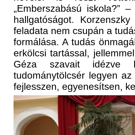
„Emberszabású iskola?” – 
hallgatóságot. Korzenszky 
feladata nem csupán a tud
formálása. A tudás önmagá
erkölcsi tartással, jellemme
Géza szavait idézve h
tudománytölcsér legyen az 
fejlesszen, egyenesítsen, k