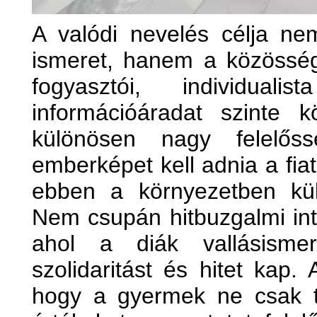
A valódi nevelés célja ne
ismeret, hanem a közösség
fogyasztói, individual
információáradat szinte k
különösen nagy felelős
emberképet kell adnia a fia
ebben a környezetben kül
Nem csupán hitbuzgalmi in
ahol a diák vallásismer
szolidaritást és hitet kap.
hogy a gyermek ne csak t