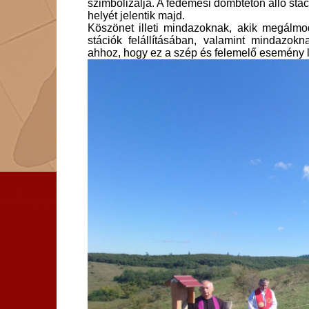
szimbolizálja. A fedémesi dombtetőn álló stá
helyét jelentik majd.
Köszönet illeti mindazoknak, akik megálmodt
stációk felállításában, valamint mindazok
ahhoz, hogy ez a szép és felemelő esemény l