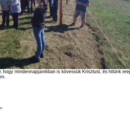
v, hogy mindennapjainkban is kövessük Krisztust, és hitünk ere
en.
>