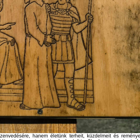
zenvedésére, hanem életünk terheit, küzdelmeit és reményei