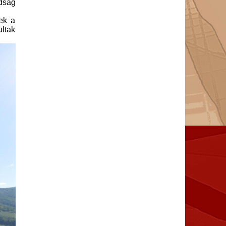
ádság
tek a
ltak