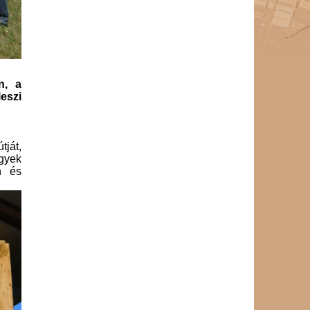
n, a
eszi
ját,
lgyek
n és