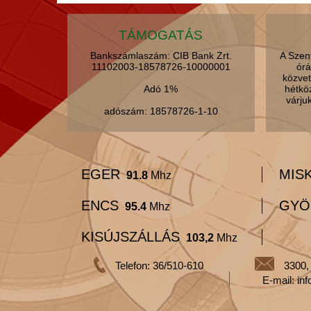
TÁMOGATÁS
Bankszámlaszám: CIB Bank Zrt.
A Szen
11102003-18578726-10000001
órá
közvet
Adó 1%
hétkö
várju
adószám: 18578726-1-10
EGER
MIS
91.8
Mhz
ENCS
GYÖ
95.4
Mhz
KISÚJSZÁLLÁS
103,2
Mhz
Telefon: 36/510-610
3300,
E-mail: in