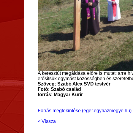
A keresztút megáldása előre is mutat: arra hí
erősítsük egymást közösségben és szeretetb
Szöveg: Szabó Alex SVD testvér
Fotó: Szabó család
forrás: Magyar Kurír
Forrás megtekintése (eger.egyhazmegye.hu) 
< Vissza