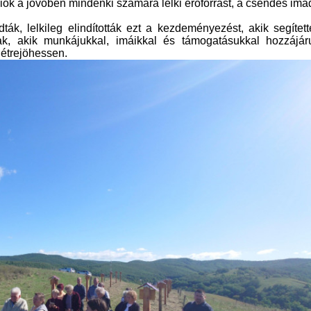
ciók a jövőben mindenki számára lelki erőforrást, a csendes im
ák, lelkileg elindították ezt a kezdeményezést, akik segítet
nak, akik munkájukkal, imáikkal és támogatásukkal hozzájáru
étrejöhessen.