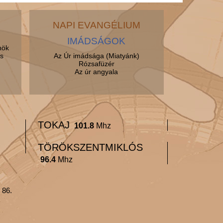
NAPI EVANGÉLIUM
IMÁDSÁGOK
nök
s
Az Úr imádsága (Miatyánk)
Rózsafüzér
Az úr angyala
TOKAJ
101.8
Mhz
TÖRÖKSZENTMIKLÓS
96.4
Mhz
 86.