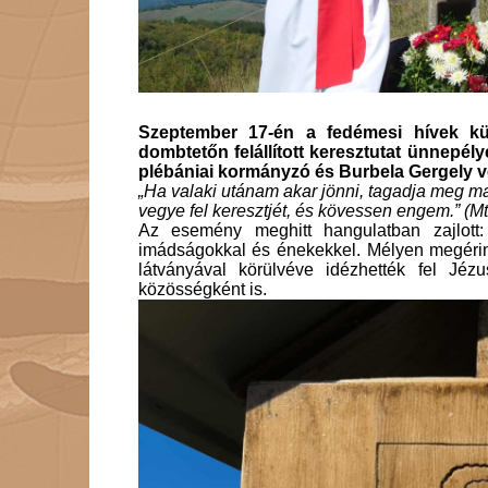
Szeptember 17-én a fedémesi hívek kül
dombtetőn felállított keresztutat ünnepél
plébániai kormányzó és Burbela Gergely ve
„Ha valaki utánam akar jönni, tagadja meg m
vegye fel keresztjét, és kövessen engem.” (Mt
Az esemény meghitt hangulatban zajlott:
imádságokkal és énekekkel. Mélyen megérint
látványával körülvéve idézhették fel Jé
közösségként is.