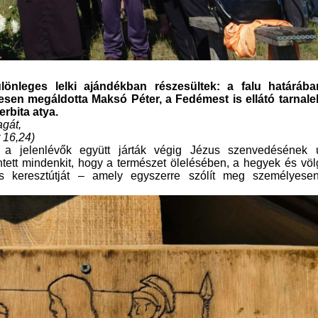
önleges lelki ajándékban részesültek: a falu határába
yesen megáldotta Maksó Péter, a Fedémest is ellátó tarnalel
rbita atya.
agát,
 16,24)
 a jelenlévők együtt járták végig Jézus szenvedésének út
ett mindenkit, hogy a természet ölelésében, a hegyek és vö
zus keresztútját – amely egyszerre szólít meg személyese