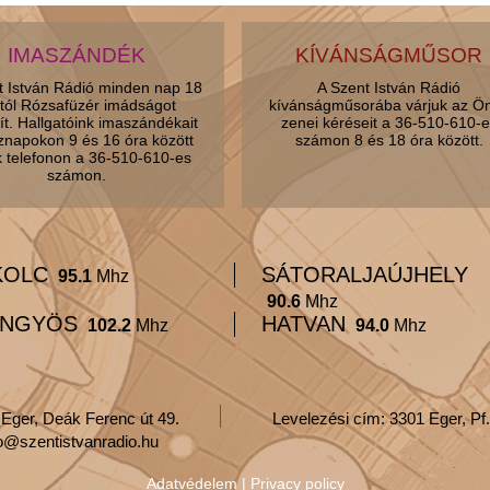
IMASZÁNDÉK
KÍVÁNSÁGMŰSOR
t István Rádió minden nap 18
A Szent István Rádió
tól Rózsafüzér imádságot
kívánságműsorába várjuk az Ö
ít. Hallgatóink imaszándékait
zenei kéréseit a 36-510-610-e
znapokon 9 és 16 óra között
számon 8 és 18 óra között.
k telefonon a 36-510-610-es
számon.
KOLC
SÁTORALJAÚJHELY
95.1
Mhz
90.6
Mhz
NGYÖS
HATVAN
102.2
Mhz
94.0
Mhz
 Eger, Deák Ferenc út 49.
Levelezési cím: 3301 Eger, Pf.
fo@szentistvanradio.hu
Adatvédelem
|
Privacy policy