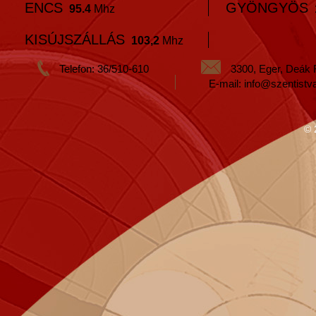
ENCS
GYÖNGYÖS
95.4
Mhz
KISÚJSZÁLLÁS
103,2
Mhz
Telefon: 36/510-610
3300, Eger, Deák 
E-mail: info@szentistv
© 