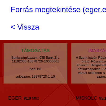
Forrás megtekintése (eger
< Vissza
TÁMOGATÁS
IMASZ
Bankszámlaszám: CIB Bank Zrt.
A Szent István Rád
11102003-18578726-10000001
órától Rózsafüz
közvetít. Hallgatói
Adó 1%
hétköznapokon 9 é
várjuk telefonon 
adószám: 18578726-1-10
számo
EGER
MISKOLC
91.8
Mhz
95.