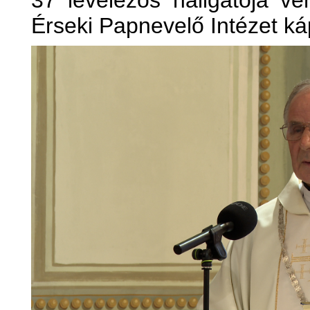
37 levelezős hallgatója ve
Érseki Papnevelő Intézet ká