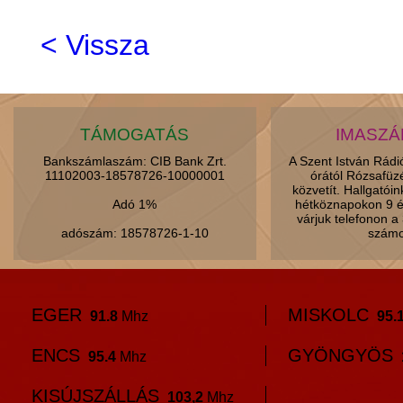
< Vissza
TÁMOGATÁS
IMASZ
Bankszámlaszám: CIB Bank Zrt.
A Szent István Rád
11102003-18578726-10000001
órától Rózsafüz
közvetít. Hallgatói
Adó 1%
hétköznapokon 9 é
várjuk telefonon 
adószám: 18578726-1-10
számo
EGER
MISKOLC
91.8
Mhz
95.
ENCS
GYÖNGYÖS
95.4
Mhz
KISÚJSZÁLLÁS
103,2
Mhz