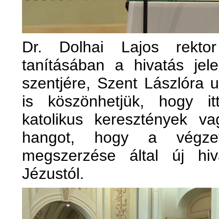
Dr. Dolhai Lajos rekto
tanításában a hivatás jel
szentjére, Szent Lászlóra u
is köszönhetjük, hogy i
katolikus keresztények v
hangot, hogy a végzet
megszerzése által új hi
Jézustól.