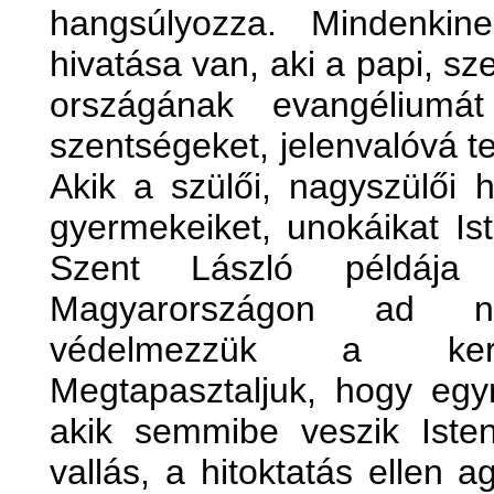
hangsúlyozza. Mindenkine
hivatása van, aki a papi, sze
országának evangéliumát 
szentségeket, jelenvalóvá t
Akik a szülői, nagyszülői h
gyermekeiket, unokáikat Ist
Szent László példája
Magyarországon ad ne
védelmezzük a keresz
Megtapasztaljuk, hogy egy
akik semmibe veszik Isten
vallás, a hitoktatás ellen ag