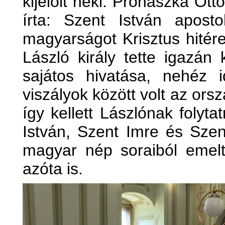
kijelölt neki. Prohászka Ot
írta: Szent István apostol
magyarságot Krisztus hitér
László király tette igazán
sajátos hivatása, nehéz
viszályok között volt az ors
így kellett Lászlónak folyta
István, Szent Imre és Szen
magyar nép soraiból emelt
azóta is.