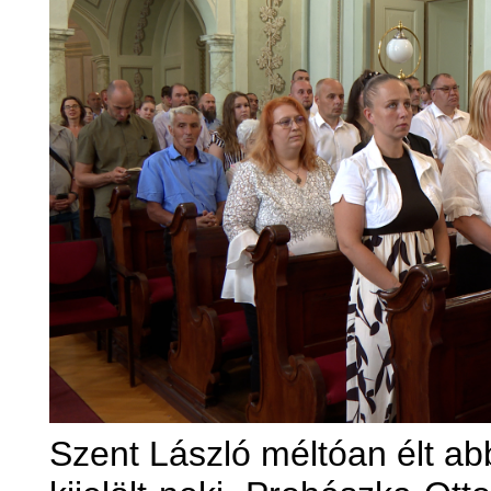
Szent László méltóan élt ab