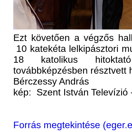
Ezt követően a végzős hall
10 katekéta lelkipásztori m
18 katolikus hitoktat
továbbképzésben résztvett h
Bérczessy András
kép: Szent István Televízió
Forrás megtekintése (eger