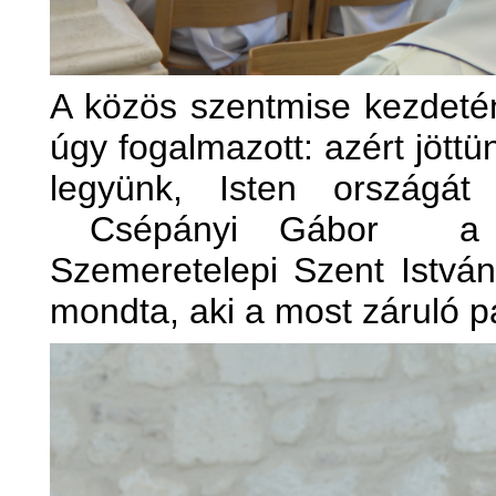
A közös szentmise kezdeté
úgy fogalmazott: azért jöttü
legyünk, Isten országát
Csépányi Gábor a Buda
Szemeretelepi Szent István
mondta, aki a most záruló pa