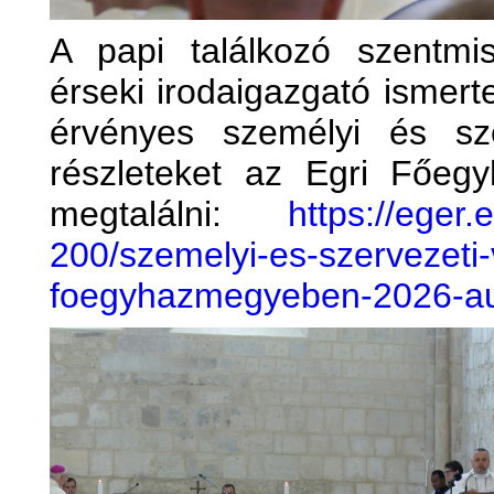
A papi találkozó szentm
érseki irodaigazgató ismert
érvényes személyi és sz
részleteket az Egri Főeg
megtalálni:
https://eger
200/szemelyi-es-szervezeti-
foegyhazmegyeben-2026-au