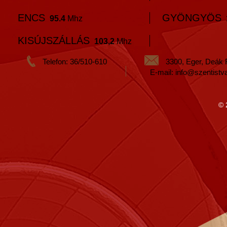
ENCS
GYÖNGYÖS
95.4
Mhz
KISÚJSZÁLLÁS
103,2
Mhz
Telefon: 36/510-610
3300, Eger, Deák 
E-mail: info@szentistv
© 