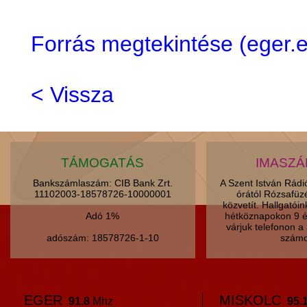
Forrás megtekintése (eger
< Vissza
TÁMOGATÁS
IMASZ
Bankszámlaszám: CIB Bank Zrt.
A Szent István Rád
11102003-18578726-10000001
órától Rózsafüz
közvetít. Hallgatói
Adó 1%
hétköznapokon 9 é
várjuk telefonon 
adószám: 18578726-1-10
számo
EGER
MISKOLC
91.8
Mhz
95.