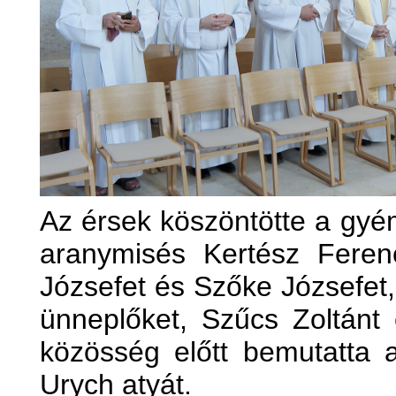
Az érsek köszöntötte a gyé
aranymisés Kertész Feren
Józsefet és Szőke Józsefet,
ünneplőket, Szűcs Zoltánt
közösség előtt bemutatta 
Urych atyát.