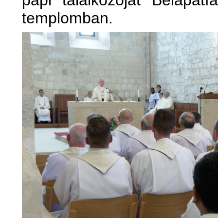
papi találkozóját Bélapátf
templomban.