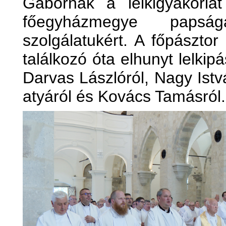
Gábornak a lelkigyakorlat
főegyházmegye papsá
szolgálatukért. A főpászto
találkozó óta elhunyt lelkipá
Darvas Lászlóról, Nagy Istv
atyáról és Kovács Tamásról.