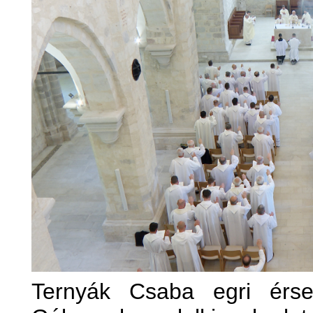
Ternyák Csaba egri érs