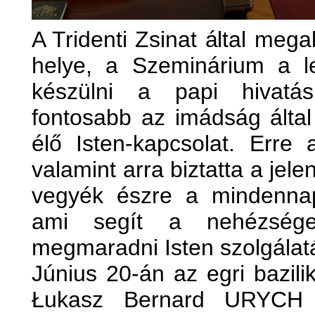
A Tridenti Zsinat által meg
helye, a Szeminárium a le
készülni a papi hivatá
fontosabb az imádság által
élő Isten-kapcsolat. Erre 
valamint arra biztatta a jele
vegyék észre a mindennap
ami segít a nehézsége
megmaradni Isten szolgálat
Június 20-án az egri bazil
Łukasz Bernard URYCH d