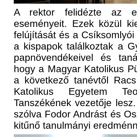
A rektor felidézte az e
eseményeit. Ezek közül k
felújítását és a Csíksomlyó
a kispapok találkoztak a 
papnövendékeivel és tanár
hogy a Magyar Katolikus P
a következő tanévtől Rac
Katolikus Egyetem Teo
Tanszékének vezetője lesz
szólva Fodor Andrást és Osz
kitűnő tanulmányi eredménny