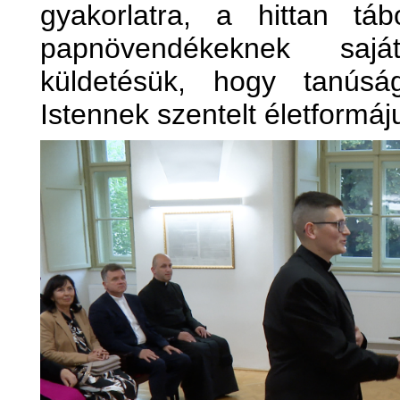
gyakorlatra, a hittan tá
papnövendékeknek saj
küldetésük, hogy tanúsá
Istennek szentelt életformáju