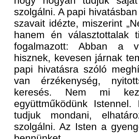
hogy hogyan tudjuk sajá
szolgálni. A papi hivatásba
szavait idézte, miszerint „
hanem én választottalak t
fogalmazott: Abban a v
hisznek, kevesen járnak te
papi hivatásra szóló megh
van érzékenység, nyitott
keresés. Nem mi kez
együttműködünk Istennel. 
tudjuk mondani, elhatáro
szolgálni. Az Isten a gyen
bennünket.