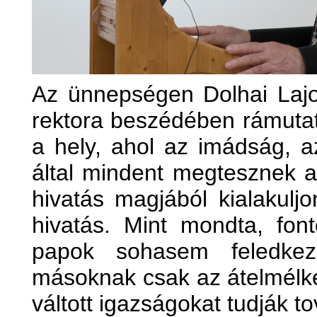
Az ünnepségen Dolhai Lajo
rektora beszédében rámutat
a hely, ahol az imádság, 
által mindent megtesznek a
hivatás magjából kialakul
hivatás. Mint mondta, fo
papok sohasem feledkez
másoknak csak az átelmélke
váltott igazságokat tudják t