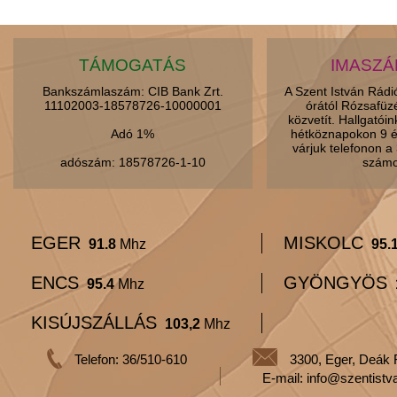
TÁMOGATÁS
IMASZ
Bankszámlaszám: CIB Bank Zrt.
A Szent István Rád
11102003-18578726-10000001
órától Rózsafüz
közvetít. Hallgatói
Adó 1%
hétköznapokon 9 é
várjuk telefonon 
adószám: 18578726-1-10
számo
EGER
MISKOLC
91.8
Mhz
95.
ENCS
GYÖNGYÖS
95.4
Mhz
KISÚJSZÁLLÁS
103,2
Mhz
Telefon: 36/510-610
3300, Eger, Deák 
E-mail: info@szentistv