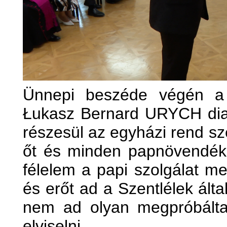
Ünnepi beszéde végén a 
Łukasz Bernard URYCH diak
részesül az egyházi rend sz
őt és minden papnövendék
félelem a papi szolgálat me
és erőt ad a Szentlélek ált
nem ad olyan megpróbálta
elviselni.