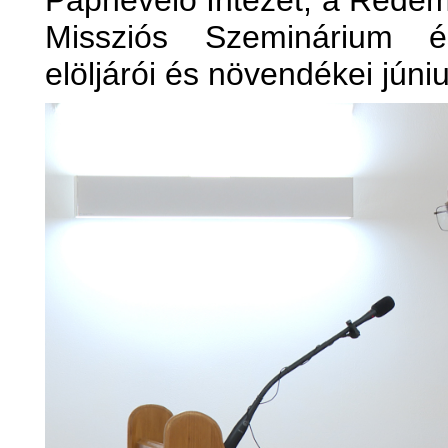
Papnevelő Intézet, a Rede
Missziós Szeminárium é
elöljárói és növendékei júni