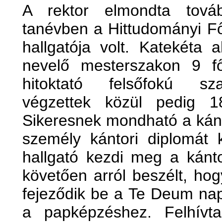
A rektor elmondta tová
tanévben a Hittudományi Fő
hallgatója volt. Katekéta 
nevelő mesterszakon 9 fő
hitoktató felsőfokú sz
végzettek közül pedig 1
Sikeresnek mondható a kánt
személy kántori diplomát
hallgató kezdi meg a kánto
követően arról beszélt, h
fejeződik be a Te Deum napj
a papképzéshez. Felhívta