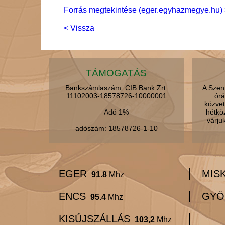
Forrás megtekintése (eger.egyhazmegye.hu) 
< Vissza
TÁMOGATÁS
Bankszámlaszám: CIB Bank Zrt.
A Szen
11102003-18578726-10000001
órá
közvet
Adó 1%
hétkö
várju
adószám: 18578726-1-10
EGER
MIS
91.8
Mhz
ENCS
GYÖ
95.4
Mhz
KISÚJSZÁLLÁS
103,2
Mhz