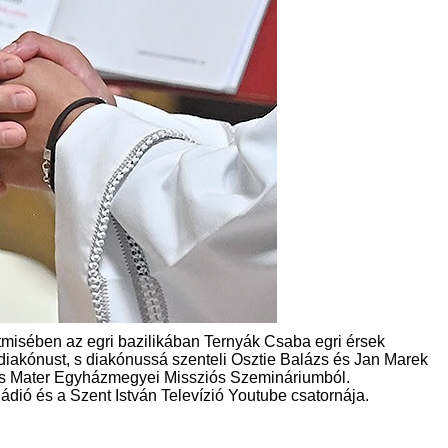
tmisében az egri bazilikában Ternyák Csaba egri érsek
iakónust, s diakónussá szenteli Osztie Balázs és Jan Marek
s Mater Egyházmegyei Missziós Szemináriumból.
Rádió és a Szent István Televízió Youtube csatornája.