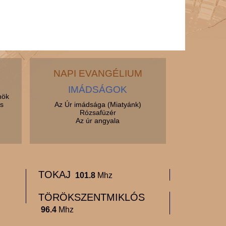
NAPI EVANGÉLIUM
IMÁDSÁGOK
nök
s
Az Úr imádsága (Miatyánk)
Rózsafüzér
Az úr angyala
TOKAJ
101.8
Mhz
TÖRÖKSZENTMIKLÓS
96.4
Mhz