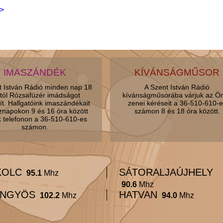
>
IMASZÁNDÉK
KÍVÁNSÁGMŰSOR
t István Rádió minden nap 18
A Szent István Rádió
tól Rózsafüzér imádságot
kívánságműsorába várjuk az Ö
ít. Hallgatóink imaszándékait
zenei kéréseit a 36-510-610-e
znapokon 9 és 16 óra között
számon 8 és 18 óra között.
k telefonon a 36-510-610-es
számon.
KOLC
SÁTORALJAÚJHELY
95.1
Mhz
90.6
Mhz
NGYÖS
HATVAN
102.2
Mhz
94.0
Mhz