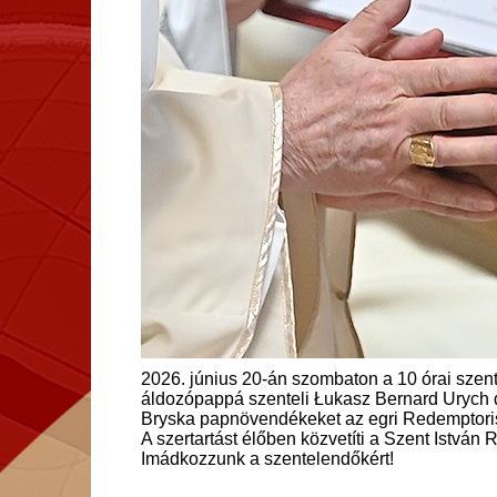
2026. június 20-án szombaton a 10 órai szen
áldozópappá szenteli Łukasz Bernard Urych d
Bryska papnövendékeket az egri Redemptori
A szertartást élőben közvetíti a Szent István 
Imádkozzunk a szentelendőkért!