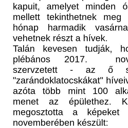
kapuit, amelyet minden ór
mellett tekinthetnek meg
hónap harmadik vasárnap
vehetnek részt a hívek.
Talán kevesen tudják, h
plébános 2017. novem
szervzetett - az ő sz
"zarándoklatocskákat" híve
azóta több mint 100 al
menet az épülethez. Kö
megosztotta a képeket 
novemberében készült: