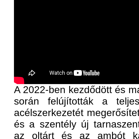
A 2022-ben kezdődött és m
során felújították a telje
acélszerkezetét megerősítet
és a szentély új tarnaszent
az oltárt és az ambót k