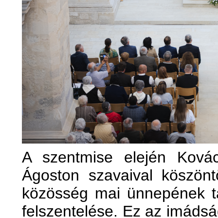
A szentmise elején Ková
Ágoston szavaival köszönt
közösség mai ünnepének t
felszentelése. Ez az imádsá