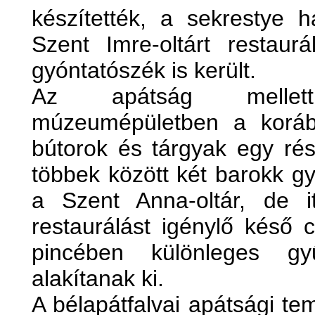
készítették, a sekrestye 
Szent Imre-oltárt restaur
gyóntatószék is került.
Az apátság mellett
múzeumépületben a koráb
bútorok és tárgyak egy rész
többek között két barokk gy
a Szent Anna-oltár, de i
restaurálást igénylő késő c
pincében különleges gyű
alakítanak ki.
A bélapátfalvai apátsági te