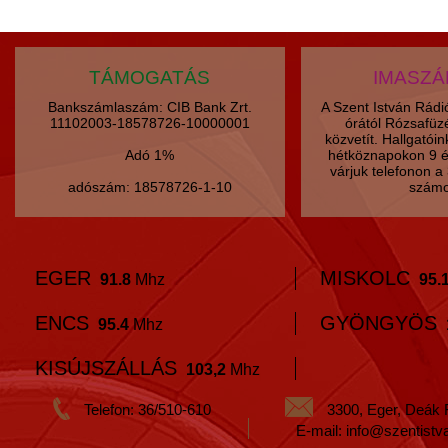
TÁMOGATÁS
IMASZ
Bankszámlaszám: CIB Bank Zrt.
A Szent István Rád
11102003-18578726-10000001
órától Rózsafüz
közvetít. Hallgatói
Adó 1%
hétköznapokon 9 é
várjuk telefonon 
adószám: 18578726-1-10
számo
EGER
MISKOLC
91.8
Mhz
95.
ENCS
GYÖNGYÖS
95.4
Mhz
KISÚJSZÁLLÁS
103,2
Mhz
Telefon: 36/510-610
3300, Eger, Deák 
E-mail: info@szentistv