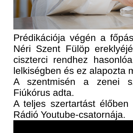
Prédikációja végén a főpás
Néri Szent Fülöp ereklyéj
ciszterci rendhez hasonló
lelkiségben és ez alapozta 
A szentmisén a zenei sz
Fiúkórus adta.
A teljes szertartást élőben
Rádió Youtube-csatornája.