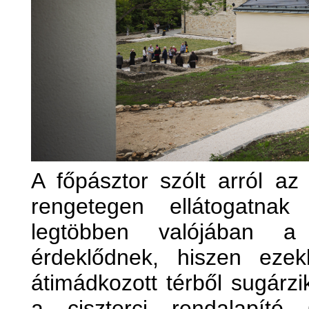
A főpásztor szólt arról az
rengetegen ellátogatn
legtöbben valójában a c
érdeklődnek, hiszen ezek
átimádkozott térből sugárz
a ciszterci rendalapító 