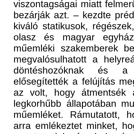
viszontagságai miatt felmer
bezárják azt. – kezdte préd
kiváló statikusok, régészek,
olasz és magyar egyházi 
műemléki szakemberek bev
megvalósulhatott a helyreál
döntéshozóknak és a 
elősegítették a felújítás m
az volt, hogy átmentsék 
legkorhűbb állapotában m
műemléket. Rámutatott, ho
arra emlékeztet minket, ho