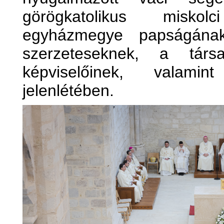
görögkatolikus misko
egyházmegye papságának,
szerzeteseknek, a társa
képviselőinek, valami
jelenlétében.