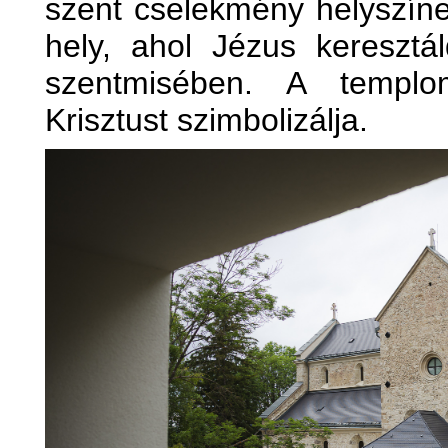
szent cselekmény helyszín
hely, ahol Jézus keresztál
szentmisében. A templ
Krisztust szimbolizálja.