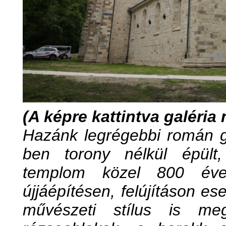
(A képre kattintva galéria n
Hazánk legrégebbi román g
ben torony nélkül épült,
templom közel 800 éves
újjáépítésen, felújításon es
művészeti stílus is meg