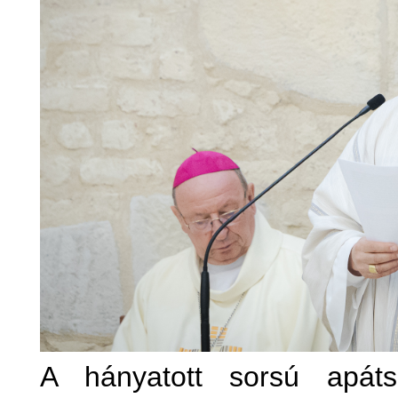
A hányatott sorsú apát