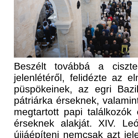
Beszélt továbbá a ciszte
jelenlétéről, felidézte az e
püspökeinek, az egri Bazil
pátriárka érseknek, valamin
megtartott papi találkozók 
érseknek alakját. XIV. Leó
újjáépíteni nemcsak azt jele