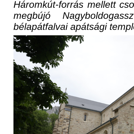
Háromkút-forrás mellett cs
megbújó Nagyboldogasszo
bélapátfalvai apátsági temp