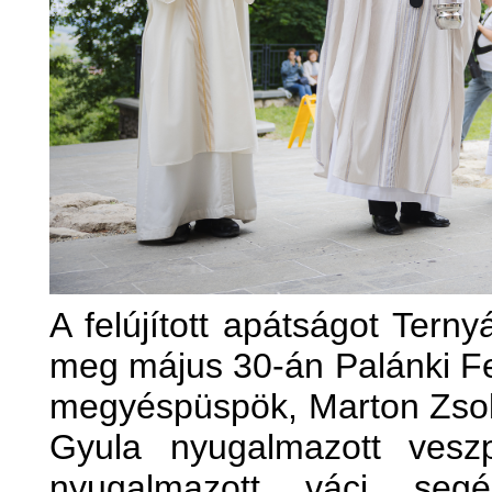
A felújított apátságot Tern
meg május 30-án Palánki F
megyéspüspök, Marton Zsol
Gyula nyugalmazott vesz
nyugalmazott váci seg