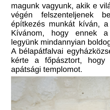
magunk vagyunk, akik e vil
végén felszenteljenek b
építkezés munkát kíván, a 
Kívánom, hogy ennek a f
legyünk mindannyian boldog
A bélapátfalvai egyházközsé
kérte a főpásztort, hogy 
apátsági templomot.