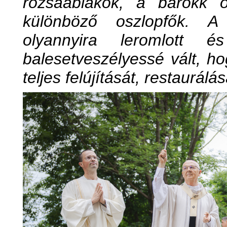
rózsaablakok, a barokk o
különböző oszlopfők. A
olyannyira leromlott 
balesetveszélyessé vált, 
teljes felújítását, restaurálás