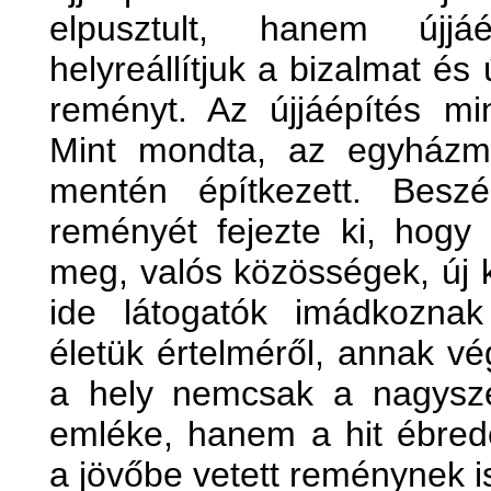
elpusztult, hanem újjáé
helyreállítjuk a bizalmat és 
reményt. Az újjáépítés mi
Mint mondta, az egyházm
mentén építkezett. Besz
reményét fejezte ki, hogy e
meg, valós közösségek, új k
ide látogatók imádkozna
életük értelméről, annak vég
a hely nemcsak a nagysze
emléke, hanem a hit ébre
a jövőbe vetett reménynek is