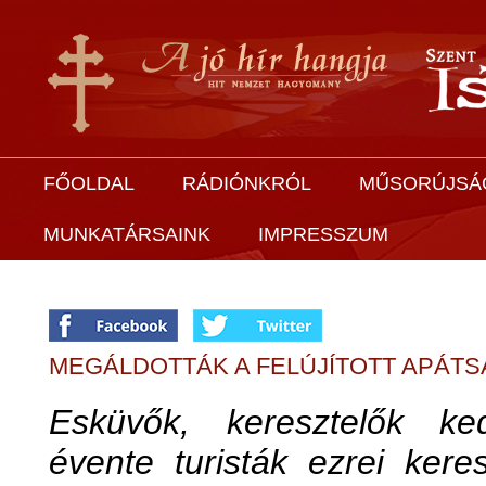
FŐOLDAL
RÁDIÓNKRÓL
MŰSORÚJSÁ
MUNKATÁRSAINK
IMPRESSZUM
MEGÁLDOTTÁK A FELÚJÍTOTT APÁT
Esküvők, keresztelők ked
évente turisták ezrei kere