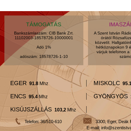
TÁMOGATÁS
IMASZ
Bankszámlaszám: CIB Bank Zrt.
A Szent István Rád
11102003-18578726-10000001
órától Rózsafüz
közvetít. Hallgatói
Adó 1%
hétköznapokon 9 é
várjuk telefonon 
adószám: 18578726-1-10
számo
EGER
MISKOLC
91.8
Mhz
95.
ENCS
GYÖNGYÖS
95.4
Mhz
KISÚJSZÁLLÁS
103,2
Mhz
Telefon: 36/510-610
3300, Eger, Deák 
E-mail: info@szentistv