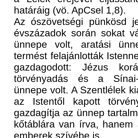
határáig (vö. ApCsel 1,8).
Az ószövetségi pünkösd j
évszázadok során sokat vá
ünnepe volt, aratási ün
termést felajánlották Isten
gazdagodott: Jézus ko
törvényadás és a Sínai-
ünnepe volt. A Szentlélek k
az Istentől kapott törv
gazdagítja az ünnep tartal
kőtáblára van írva, hanem 
emberek szívébe is.