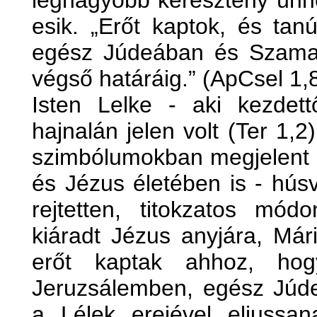
legnagyobb keresztény ünn
esik. „Erőt kaptok, és tan
egész Júdeában és Szamar
végső határáig.” (ApCsel 1,
Isten Lelke - aki kezdet
hajnalán jelen volt (Ter 1,2
szimbólumokban megjelent 
és Jézus életében is - hús
rejtetten, titokzatos mód
kiáradt Jézus anyjára, Már
erőt kaptak ahhoz, hog
Jeruzsálemben, egész Júd
a Lélek erejével eljussa