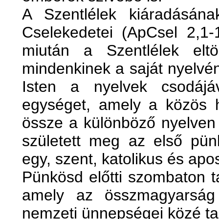
A Szentlélek kiáradásána
Cselekedetei (ApCsel 2,1-11
miután a Szentlélek eltö
mindenkinek a saját nyelvén
Isten a nyelvek csodáj
egységet, amely a közös h
össze a különböző nyelven 
született meg az első pü
egy, szent, katolikus és apos
Pünkösd előtti szombaton ta
amely az összmagyarság l
nemzeti ünnepségei közé tar