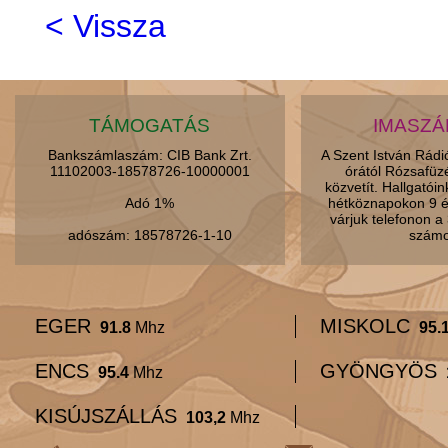
< Vissza
TÁMOGATÁS
IMASZ
Bankszámlaszám: CIB Bank Zrt.
A Szent István Rád
11102003-18578726-10000001
órától Rózsafüz
közvetít. Hallgatói
Adó 1%
hétköznapokon 9 é
várjuk telefonon 
adószám: 18578726-1-10
számo
EGER
MISKOLC
91.8
Mhz
95.
ENCS
GYÖNGYÖS
95.4
Mhz
KISÚJSZÁLLÁS
103,2
Mhz