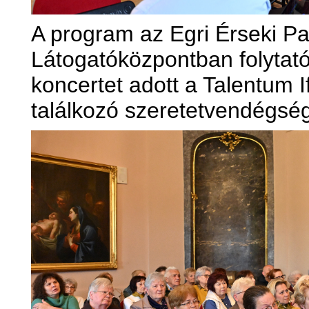
A program az Egri Érseki Pal
Látogatóközpontban folytatód
koncertet adott a Talentum I
találkozó szeretetvendégség