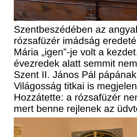
Szentbeszédében az angyali
rózsafüzér imádság eredetér
Mária „igen”-je volt a kezde
évezredek alatt semmit nem v
Szent II. János Pál pápána
Világosság titkai is megjele
Hozzátette: a rózsafüzér n
mert benne rejlenek az üdvtö