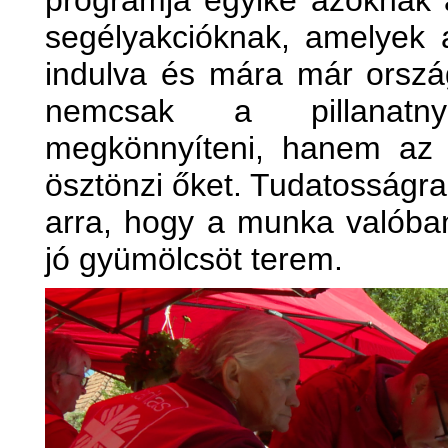
programja egyike azoknak
segélyakcióknak, amelyek
indulva és mára már orszá
nemcsak a pillanatny
megkönnyíteni, hanem az 
ösztönzi őket. Tudatosságra t
arra, hogy a munka valóban
jó gyümölcsöt terem.