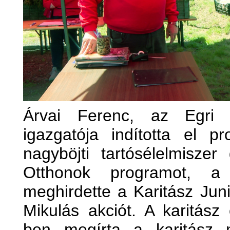
Árvai Ferenc, az Egri 
igazgatója indította el p
nagyböjti tartósélelmiszer
Otthonok programot, a 
meghirdette a Karitász Juni
Mikulás akciót. A karitás
ben megírta a karitász 